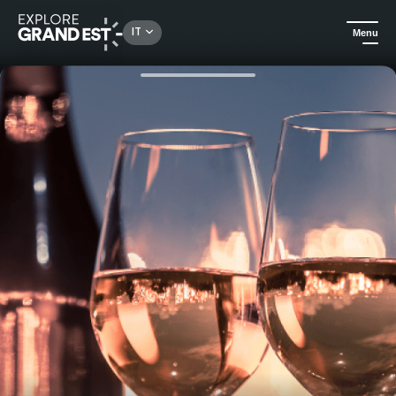
Rechercher un lieu, une activité...
IT
Menu
Homepage
Gastronomia ed enoturismo
Cena misteriosa: À Table, luoghi insospettabili