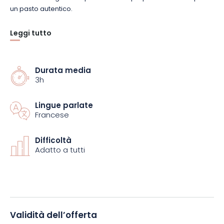
un pasto autentico.
Leggi tutto
Scegliete l’inaspettato e immergetevi in un’esperienza in cui
ogni cena è un nuovo segreto da scoprire. Preparatevi a
stupirvi e a godervi ogni momento in un ambiente che non
avreste mai immaginato!
Durata media
3h
Lingue parlate
Francese
Difficoltà
Adatto a tutti
Validità dell’offerta