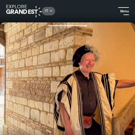
Rechercher un lieu, une activité...
IT
Menu
Homepage
Escursioni
Si Troyes m'était conté" passeggiare