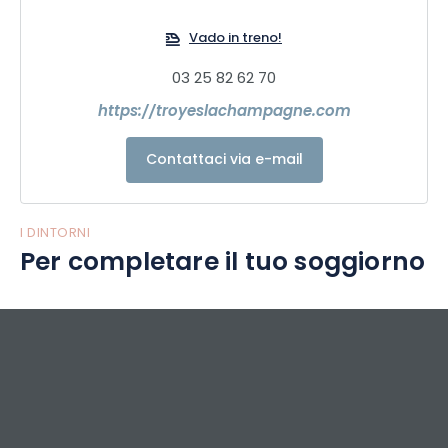
Dove lo spirito si capovolge e l'amore batte più forte, tra
l'Amore cortese e la Corte dell'Amore di un tempo e luoghi
Vado in treno!
poetici pieni di fascino per gli innamorati di oggi...
Quindi... sorprendetevi...
03 25 82 62 70
Visitare Troyes !!!!!!!
https://troyeslachampagne.com
Contattaci via e-mail
I DINTORNI
Per completare il tuo soggiorno