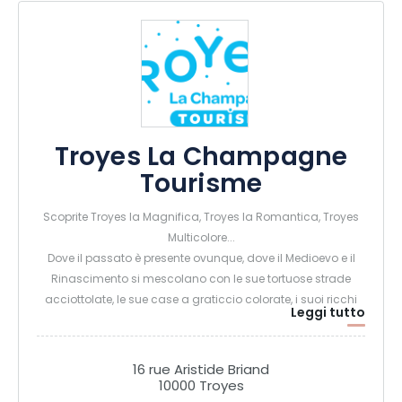
Troyes La Champagne
Tourisme
Scoprite Troyes la Magnifica, Troyes la Romantica, Troyes
Multicolore...
Dove il passato è presente ovunque, dove il Medioevo e il
Rinascimento si mescolano con le sue tortuose strade
acciottolate, le sue case a graticcio colorate, i suoi ricchi
Leggi tutto
palazzi, le sue chiese ornate, i suoi cortili segreti...
Dove una ricca storia ha lasciato il segno e che sta
diventando sempre più attraente man mano che
16 rue Aristide Briand
riacquista la sua giovinezza...
10000 Troyes