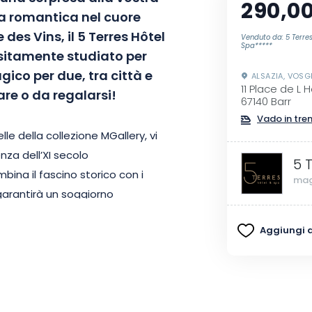
290,00
a romantica nel cuore
 des Vins, il 5 Terres Hôtel
Venduto da: 5 Terres
Spa*****
sitamente studiato per
co per due, tra città e
ALSAZIA, VOSG
11 Place de L H
are o da regalarsi!
67140 Barr
Vado in tre
lle della collezione MGallery, vi
nza dell’XI secolo
5 
ina il fascino storico con i
mag
garantirà un soggiorno
Aggiungi ai
 in questo rifugio senza tempo!
e, elegante e confortevole.
i di Crémant d’Alsace e il mattino