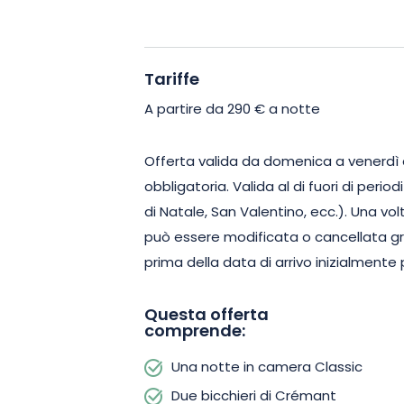
dopo vi verranno servite 2 colazioni 
freschi locali.
Tariffe
Potrete concedervi un po’ di relax nell
del soggiorno. Gli animali domestici s
A partire da 290 € a notte
parcheggio all’aperto sono disponibili 
vostro soggiorno.
Offerta valida da domenica a venerdì
obbligatoria. Valida al di fuori di period
Prenotate ora e godetevi un’eccezion
di Natale, San Valentino, ecc.). Una vo
può essere modificata o cancellata gr
prima della data di arrivo inizialmente 
Questa offerta
comprende:
Una notte in camera Classic
Due bicchieri di Crémant