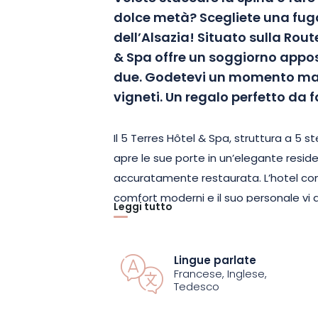
dolce metà? Scegliete una fug
dell’Alsazia! Situato sulla Route
& Spa offre un soggiorno appo
due. Godetevi un momento magi
vigneti. Un regalo perfetto da f
Il 5 Terres Hôtel & Spa, struttura a 5 ste
apre le sue porte in un’elegante reside
accuratamente restaurata. L’hotel comb
comfort moderni e il suo personale vi 
Leggi tutto
incantevole.
Trascorrete una notte indimenticabile
Lingue parlate
Francese, Inglese,
Sarete accolti in una camera Classiqu
Tedesco
All’arrivo vi verranno offerti 2 bicchier