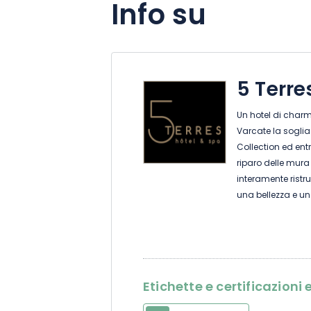
Info su
5 Terre
Un hotel di charm
Varcate la soglia
Collection ed ent
riparo delle mura 
interamente ristr
una bellezza e un
a metà strada tra
accolgono in un’
confortevole per 
Etichette e certificazion