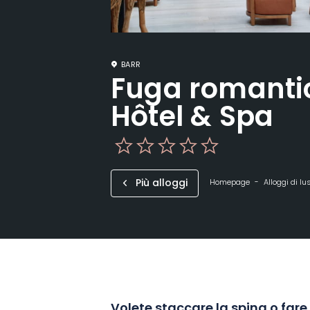
BARR
Fuga romantic
Hôtel & Spa
Più alloggi
Homepage
Alloggi di lu
Volete staccare la spina o fare