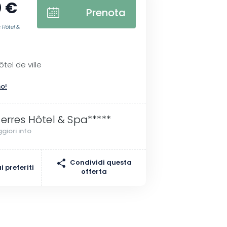
 €
Prenota
 Hôtel &
I
ôtel de ville
no!
Terres Hôtel & Spa*****
giori info
Condividi questa
 preferiti
offerta