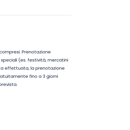
gourmet preparate con prodotti
a Spa, aperta per tutta la durata
ono i benvenuti e un garage o un
a pagamento per facilitare il
 compresi. Prenotazione
i speciali (es. festività, mercatini
ale pausa romantica!
lta effettuata, la prenotazione
atuitamente fino a 3 giorni
prevista.