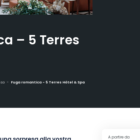
a – 5 Terres
sso
Fuga romantica - 5 Terres Hôtel & Spa
A partire da
 una sorpresa alla vostra