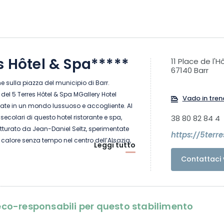
s Hôtel & Spa*****
11 Place de l'Hô
67140 Barr
e sulla piazza del municipio di Barr.
 del 5 Terres Hôtel & Spa MGallery Hotel
Vado in tren
rate in un mondo lussuoso e accogliente. Al
secolari di questo hotel ristorante e spa,
38 80 82 84 4
utturato da Jean-Daniel Seltz, sperimentate
https://5terre
 calore senza tempo nel centro dell’Alsazia,
Leggi tutto
 Strasburgo e Colmar. 26 camere e 1 suite vi
Contattaci 
atmosfera elegante, accogliente e molto
farvi trascorrere momenti indimenticabili.
i eco-responsabili per questo stabilimento