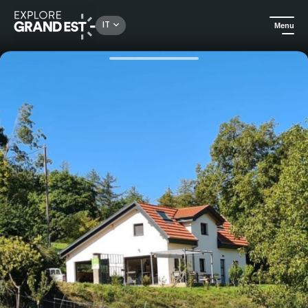
Rechercher un lieu, une activité...
IT
Menu
Homepage
Alloggi di lusso
La Buissonnière - Alloggio naturale nel cuore dei monti Vosgi in Alsazia