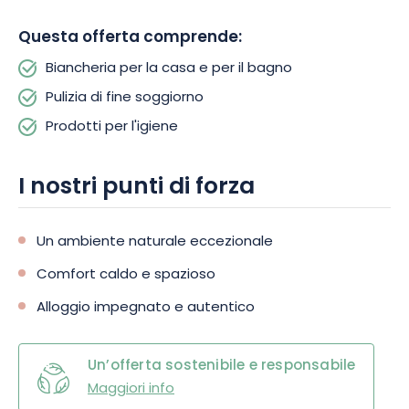
incontaminata per una vacanza indimenticabile! Non
aspettate oltre: la vostra fuga nei Vosgi inizia qui.
Questa offerta comprende:
Biancheria per la casa e per il bagno
Pulizia di fine soggiorno
Prodotti per l'igiene
I nostri punti di forza
Un ambiente naturale eccezionale
Comfort caldo e spazioso
Alloggio impegnato e autentico
Un’offerta sostenibile e responsabile
Maggiori info