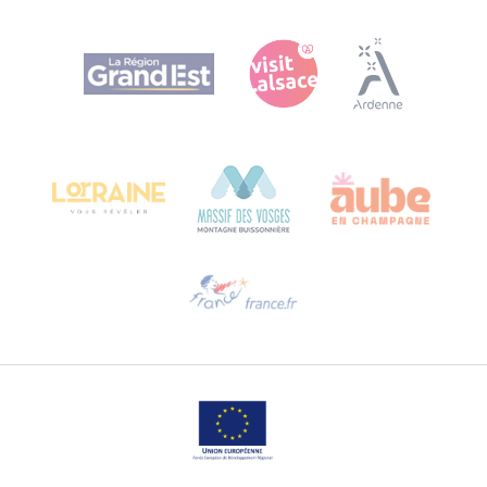
Agence Régionale du Tourisme Grand Est
Bureau de Colmar (sede operativa)
Château Kiener – 24 rue de Verdun
68000 COLMAR
Ti serve aiuto?
Contattaci per e-mail