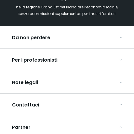
nella regione Grand Est per rilanciare l’economia locale,
senza commissioni supplementari per i nostri fornitori.
Da non perdere
Mercatini di Natale
Per i professionisti
Alsazia
Ardenne
Organizzare conferenze e seminari
Champagne
Note legali
Organizzate il vostro viaggio di gruppo
Lorena
Scopri l’ART GE
Vosgi
Condizioni generali di utilizzo
Mediaroom
Contattaci
Informativa sulla privacy
Avvertenze legali
Partner