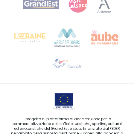
Bureau de Colmar (sede operativa)
Château Kiener – 24 rue de Verdun
68000 COLMAR
Ti serve aiuto?
Contattaci per e-mail
Il progetto di piattaforma di accelerazione per la
commercializzazione delle offerte turistiche, sportive, culturali
ed enoturistiche del Grand Est è stato finanziato dal FEDER
nell’ambito della risposta dell’Unione Europea alla pandemia