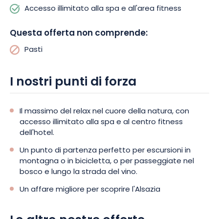
alle 22.00.
Accesso illimitato alla spa e all'area fitness
L’hotel Spa Husseren Collection si preoccupa di garantire la
Questa offerta non comprende:
sicurezza dei vostri mezzi di trasporto, per questo ha a
disposizione un garage per biciclette e moto. Oltre alle sue
Pasti
caratteristiche speciali, l’hotel è molto apprezzato per il
servizio di lavanderia completo, il servizio in camera 24 ore su
I nostri punti di forza
24 e il parcheggio gratuito. L’offerta comprende un soggiorno
per due persone in un ambiente riposante e rilassante, alla
scoperta dei siti imperdibili della regione, come il Museo
Il massimo del relax nel cuore della natura, con
Unterlinden, l’Ecomuseo dell’Alsazia, i castelli di Haut
accesso illimitato alla spa e al centro fitness
Koenigsbourg, ecc. Per una pausa di benessere in Alsazia,
dell'hotel.
l’Hôtel Spa Husseren Collection apre le sue porte per farvi
sperimentare le sue straordinarie strutture ricettive e termali,
Un punto di partenza perfetto per escursioni in
quindi non indugiate e prenotate subito il vostro soggiorno!
montagna o in bicicletta, o per passeggiate nel
bosco e lungo la strada del vino.
Un affare migliore per scoprire l'Alsazia