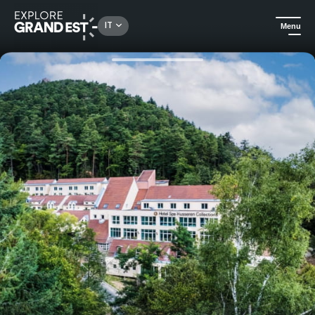
Rechercher un lieu, une activité...
IT
Menu
Homepage
Alloggi di lusso
Pausa benessere presso l'Hôtel Spa Husseren Collection