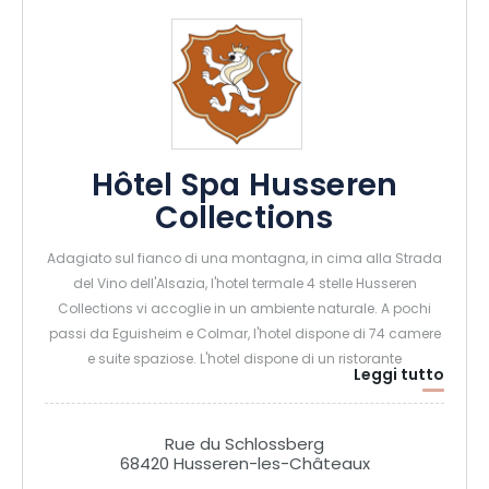
Hôtel Spa Husseren
Collections
Adagiato sul fianco di una montagna, in cima alla Strada
del Vino dell'Alsazia, l'hotel termale 4 stelle Husseren
Collections vi accoglie in un ambiente naturale. A pochi
passi da Eguisheim e Colmar, l'hotel dispone di 74 camere
e suite spaziose. L'hotel dispone di un ristorante
Leggi tutto
bistronomico "Bain de Forêt", di un bar che si apre su una
terrazza esposta a sud, di un centro benessere di 450 m2
con piscina sensoriale, trattamenti per il viso e per il corpo,
Rue du Schlossberg
di una sala fitness high-tech, di tre sale per seminari dotate
68420 Husseren-les-Châteaux
delle più moderne tecnologie e di un'area giochi interna per