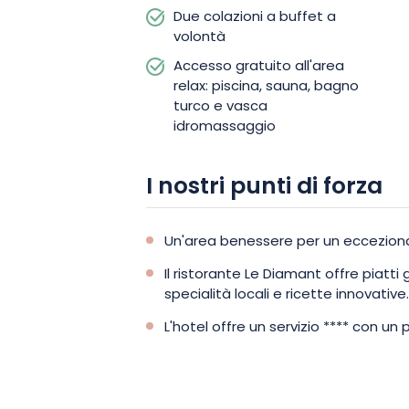
bagno caldo di bolle. Per un momento d
Due colazioni a buffet a
volontà
prenotate una seduta di massaggio ril
Accesso gratuito all'area
trattamento modellante.
relax: piscina, sauna, bagno
turco e vasca
idromassaggio
I nostri punti di forza
Un'area benessere per un eccezion
Il ristorante Le Diamant offre piat
specialità locali e ricette innovative.
L'hotel offre un servizio **** con u