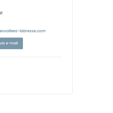
o!
lesvallees-labresse.com
via e-mail