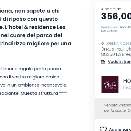
A partire da
diana, non sapete a chi
356,0
i di riposo con questo
. L’hotel & residence Les
Venduto da: Hôtel R
Les Vallées
e nel cuore del parco dei
l’indirizzo migliore per una
LORENA, VOSG
31 Rue Paul C
88250 La Bre
Vado in tre
! Il buono regalo per la pausa
con il vostro migliore amico.
Hô
rova in un ambiente incantevole,
mag
ggiante. Questa struttura ****
hneck, rendendola il pied-à-terre
Vendita vietata
 L’ambiente è prestigioso e
per la salute.
terà subito a vostro agio.
Aggiungi ai