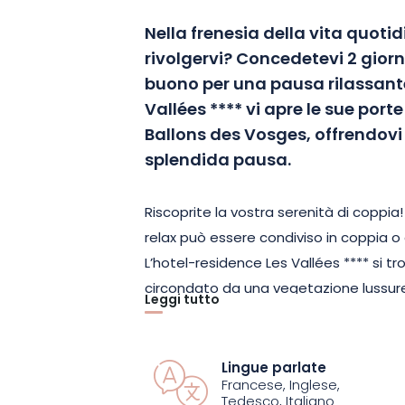
Nella frenesia della vita quoti
rivolgervi? Concedetevi 2 giorn
buono per una pausa rilassante
Vallées **** vi apre le sue port
Ballons des Vosges, offrendovi 
splendida pausa.
Riscoprite la vostra serenità di coppia
relax può essere condiviso in coppia o 
L’hotel-residence Les Vallées **** si t
circondato da una vegetazione lussure
Leggi tutto
brilla sopra la località di La Bresse-Ho
perfetto per i viaggiatori più esigenti.
l’accoglienza cordiale del team vi met
Lingue parlate
Francese, Inglese,
Tedesco, Italiano