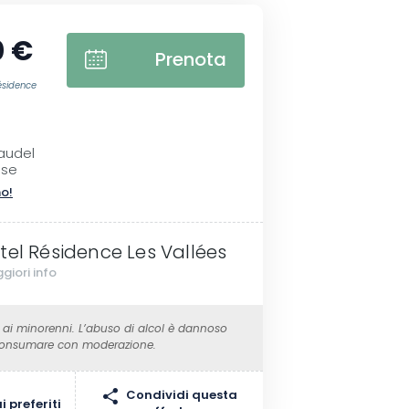
0 €
Prenota
ésidence
I
laudel
sse
no!
tel Résidence Les Vallées
giori info
 ai minorenni. L’abuso di alcol è dannoso
 Consumare con moderazione.
Condividi questa
 preferiti