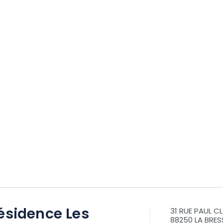
ésidence Les
31 RUE PAUL C
88250 LA BRES