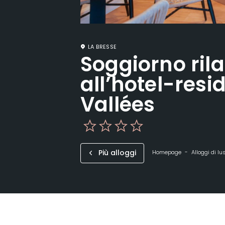
LA BRESSE
Soggiorno ril
all’hotel-resi
Vallées
Più alloggi
Homepage
Alloggi di lu