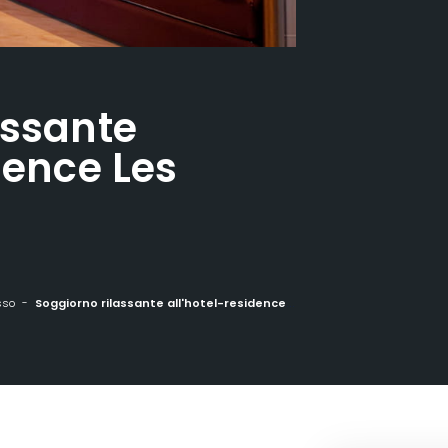
assante
dence Les
sso
Soggiorno rilassante all'hotel-residence Les Vallées