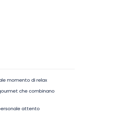
i totale piacere e complicità,
assante o con pietre calde o un
ale momento di relax
ti gourmet che combinano
n personale attento