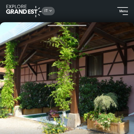
Rechercher un lieu, une activité...
IT
Menu
Homepage
Case vacanza
La Mésange - Jebsheim - Alloggio in Francia