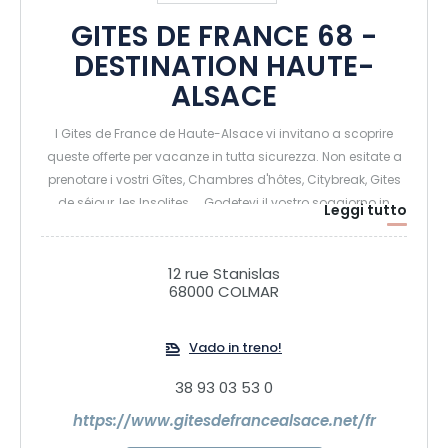
GITES DE FRANCE 68 -
DESTINATION HAUTE-
ALSACE
I Gites de France de Haute-Alsace vi invitano a scoprire
queste offerte per vacanze in tutta sicurezza. Non esitate a
prenotare i vostri Gîtes, Chambres d'hôtes, Citybreak, Gites
de séjour, les Insolites.... Godetevi il vostro soggiorno in
Leggi tutto
Alsazia
12 rue Stanislas
68000 COLMAR
Vado in treno!
38 93 03 53 0
https://www.gitesdefrancealsace.net/fr