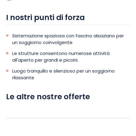
Karting o l’Okidok. E per chi ama il relax, la Spa des Saules è
l’indirizzo migliore.
I nostri punti di forza
Sistemazione spaziosa con fascino alsaziano per
un soggiorno coinvolgente
Le strutture consentono numerose attività
all'aperto per grandi e piccini.
Luogo tranquillo e silenzioso per un soggiorno
rilassante
Le altre nostre offerte