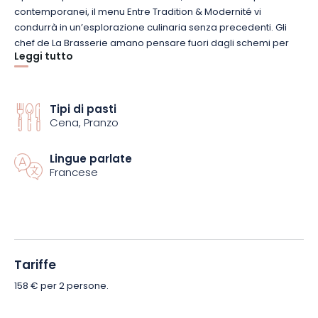
contemporanei, il menu Entre Tradition & Modernité vi
condurrà in un’esplorazione culinaria senza precedenti. Gli
chef de La Brasserie amano pensare fuori dagli schemi per
Leggi tutto
rivisitare i classici piatti alsaziani, ottenendo una cucina fresca
e aggiornata, dove la scelta degli ingredienti è guidata dalle
stagioni.
Tipi di pasti
Cena, Pranzo
Per farvi condividere questa esperienza di gusto, il cofanetto
comprende 2 menu Entre Tradition & Modernité che
comprendono una successione di 5 sapori: antipasto,
Lingue parlate
Francese
antipasto caldo, pesce, carne e dessert, ogni piatto vi
regalerà piaceri sensoriali unici. Prendetevi il tempo di
assaporare ogni boccone, lasciandovi cullare dall’atmosfera
conviviale della brasserie.
Il capo sommelier del ristorante sarà felice di consigliarvi i
Tariffe
migliori abbinamenti di cibo e vino.
158 € per 2 persone.