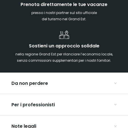
Prenota direttamente le tue vacanze
presso i nostri partner sul sito ufficiale
del turismo nel Grand Est.
Sostieni un approccio solidale
nella regione Grand Est per rilanciare l’economia locale,
senza commissioni supplementari per i nostri fornitori.
Da non perdere
Mercatini di Natale
Per i professionisti
Alsazia
Ardenne
Organizzare conferenze e seminari
Champagne
Note legali
Organizzate il vostro viaggio di gruppo