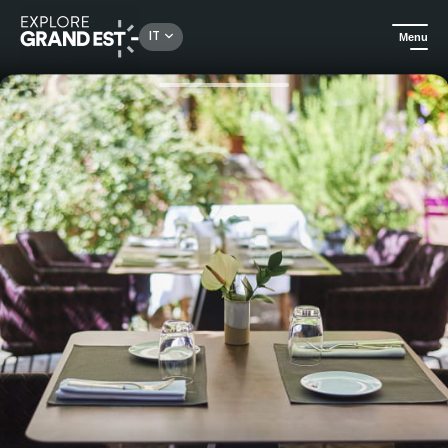
Rechercher un lieu, une activité...
IT
Menu
Homepage
I vegetariani sono i benvenuti
Menu Entre Tradition & Modernité - La Brasserie Historique