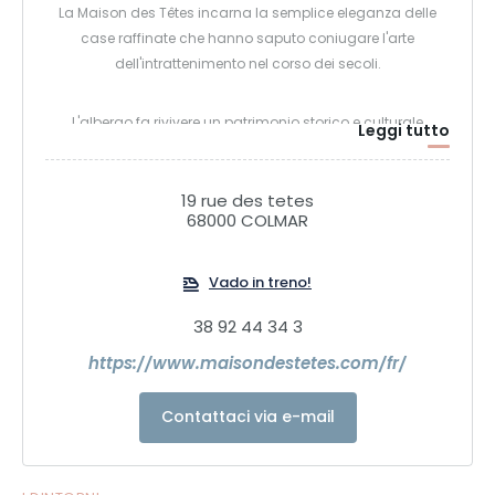
La Maison des Têtes incarna la semplice eleganza delle
case raffinate che hanno saputo coniugare l'arte
dell'intrattenimento nel corso dei secoli.
L'albergo fa rivivere un patrimonio storico e culturale
Leggi tutto
attraverso un hotel 5 stelle Relais & Châteaux, la Brasserie
Storica e un ristorante gastronomico stellato Michelin.
19 rue des tetes
68000 COLMAR
I proprietari, Marilyn ed Eric Girardin, si ispirano al passato
rimanendo saldamente radicati nel presente e portando
Vado in treno!
questo patrimonio nel 21° secolo.
38 92 44 34 3
La Maison des Têtes è oggi la riuscita alchimia tra la forza
https://www.maisondestetes.com/fr/
della tradizione alsaziana e la modernità.
Contattaci via e-mail
M & T per Modernità e Tradizione.