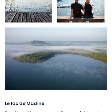
Insolite
Gastronomie
Bien-être
Culture et patrimoine
Savoir-faire
Voyage responsable
Excellence
Le lac de Madine