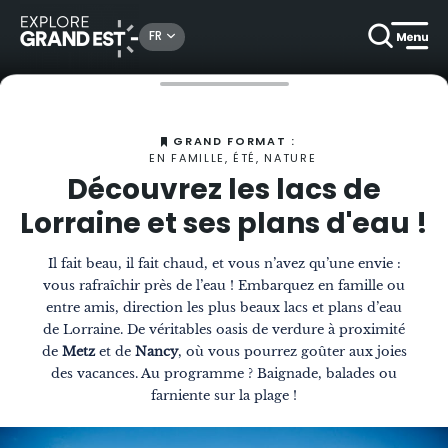
FR
Accueil
Magazine
Découvrez les lacs de Lorraine et ses plans d'eau !
GRAND FORMAT :
EN FAMILLE, ÉTÉ, NATURE
Découvrez les lacs de
Lorraine et ses plans d'eau !
Il fait beau, il fait chaud, et vous n’avez qu’une envie :
vous rafraîchir près de l’eau ! Embarquez en famille ou
entre amis, direction les plus beaux lacs et plans d’eau
de Lorraine. De véritables oasis de verdure à proximité
de
Metz
et de
Nancy
, où vous pourrez goûter aux joies
des vacances. Au programme ? Baignade, balades ou
farniente sur la plage !