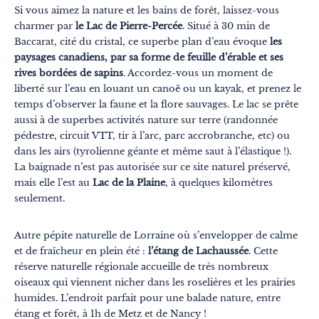
Si vous aimez la nature et les bains de forêt, laissez-vous
charmer par
le Lac de Pierre-Percée
. Situé à 30 min de
Baccarat, cité du cristal, ce superbe plan d’eau évoque
les
paysages canadiens, par sa forme de feuille d’érable et ses
rives bordées de sapins
. Accordez-vous un moment de
liberté sur l’eau en louant un canoë ou un kayak, et prenez le
temps d’observer la faune et la flore sauvages. Le lac se prête
aussi à de superbes activités nature sur terre (randonnée
pédestre, circuit VTT, tir à l’arc, parc accrobranche, etc) ou
dans les airs (tyrolienne géante et même saut à l’élastique !).
La baignade n’est pas autorisée sur ce site naturel préservé,
mais elle l’est au
Lac de la Plaine
, à quelques kilomètres
seulement.
Autre pépite naturelle de Lorraine où s’envelopper de calme
et de fraîcheur en plein été :
l’étang de Lachaussée
. Cette
réserve naturelle régionale accueille de très nombreux
oiseaux qui viennent nicher dans les roselières et les prairies
humides. L’endroit parfait pour une balade nature, entre
étang et forêt, à 1h de Metz et de Nancy !