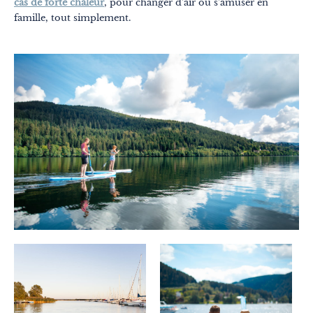
cas de forte chaleur
, pour changer d’air ou s’amuser en
famille, tout simplement.
Thématiques
Formats
Explore Grand Est
Été
En famille
À deux
Nature
Montagne
En ville