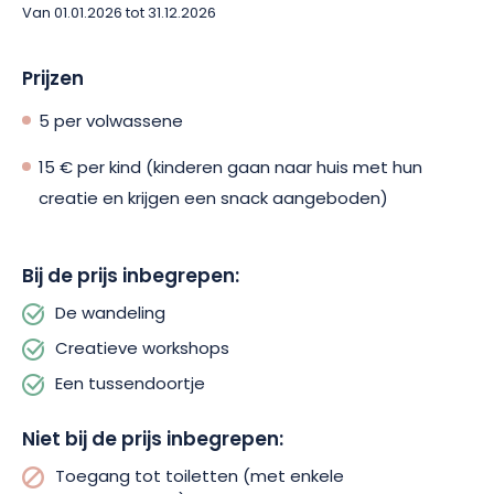
Van 01.01.2026 tot 31.12.2026
een prachtige natuurervaring met je gezin in Raon-l’Étape.
Prijzen
5 per volwassene
15 € per kind (kinderen gaan naar huis met hun
creatie en krijgen een snack aangeboden)
Bij de prijs inbegrepen:
De wandeling
Creatieve workshops
Een tussendoortje
Niet bij de prijs inbegrepen:
Toegang tot toiletten (met enkele