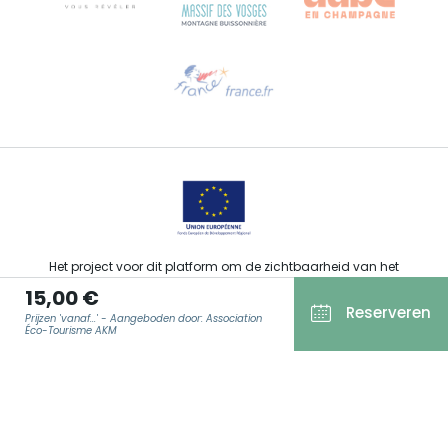
Hulp nodig?
Stuur ons een e-mail
Het project voor dit platform om de zichtbaarheid van het
toeristisch, sportief, cultureel en wijntoeristisch aanbod van de
15,00 €
Grand Est te verbeteren werd gefinancierd door de EFRO in het
Reserveren
kader van de respons van de Europese Unie op de COVID-19-
Prijzen 'vanaf...' - Aangeboden door: Association
pandemie.
Éco-Tourisme AKM
E-MAIL
*
Agence Régionale du Tourisme Grand Est ©2026 - Alle rechten