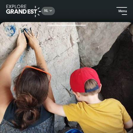
Rechercher un lieu, une activité...
NL
Menu
Kijk je ogen uit in de Grand Est
Ludieke activiteiten
Creatieve wandeling: Land Art