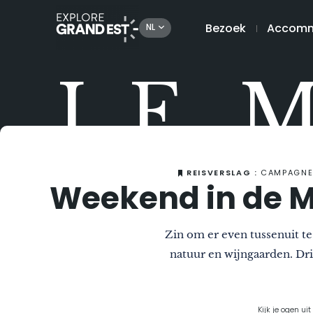
Bezoek
Accomm
NL
LE 
REISVERSLAG :
CAMPAGNE, 
Weekend in de M
Zin om er even tussenuit t
natuur en wijngaarden. Dr
Kijk je ogen ui