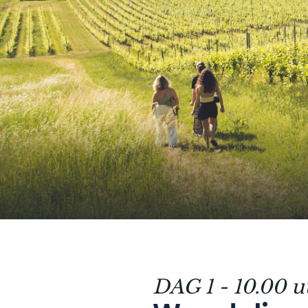
Thema's
Formaten
#EstSideStory
Zomer
Met het hele gezin
DAG 1 - 10.00 u