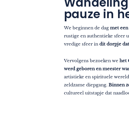
Wandeling 
Met zijn tweetjes
pauze in 
Natuur
In de bergen
We beginnen de dag
met een 
In de stad
rustige en authentieke sfeer 
vredige sfeer in
dit dorpje dat
Origineel
Gastronomie
Vervolgens bezoeken we
het 
werd geboren en meester was i
Wellness
artistieke en spirituele were
Cultuur & erfgoed
zeldzame diepgang.
Binnen z
cultureel uitstapje dat naadlo
Ambachten
Verantwoord reizen