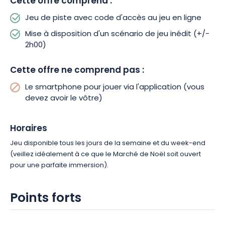
Cette offre comprend :
Strasbourg. Le parcours vous conduira notamment au très
Jeu de piste avec code d'accès au jeu en ligne
emblématique Christkindelsmärik sur la Place Broglie, mais
aussi aux marchés les plus secrets de la cité.
Mise à disposition d'un scénario de jeu inédit (+/-
2h00)
Alors, prêts à accomplir vos missions de Noël ? Composez
Cette offre ne comprend pas :
votre équipe dès maintenant, et achetez votre ticket de jeu !
Le parcours se fera en toute autonomie dans le centre-ville,
Le smartphone pour jouer via l'application (vous
au jour et à l’heure de votre choix !
devez avoir le vôtre)
Horaires
Jeu disponible tous les jours de la semaine et du week-end
(veillez idéalement à ce que le Marché de Noël soit ouvert
pour une parfaite immersion).
Points forts