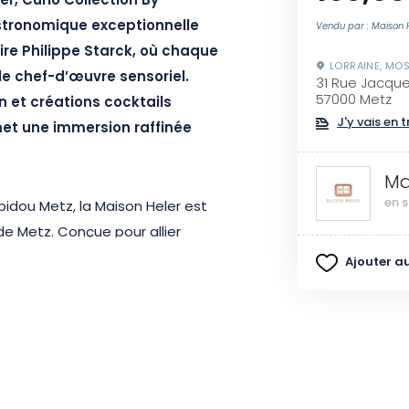
er, Curio Collection By
astronomique exceptionnelle
Vendu par : Maison 
ire Philippe Starck, où chaque
LORRAINE, MOS
le chef-d’œuvre sensoriel.
31 Rue Jacque
57000 Metz
n et créations cocktails
J'y vais en t
et une immersion raffinée
Ma
en s
idou Metz, la Maison Heler est
 de Metz. Conçue pour allier
 chambres et suites spacieuses
Ajouter au
ue des espaces de vie élégants
des équipements haut de
n de Manfred, où raffinement et