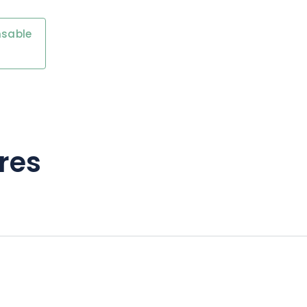
nsable
res