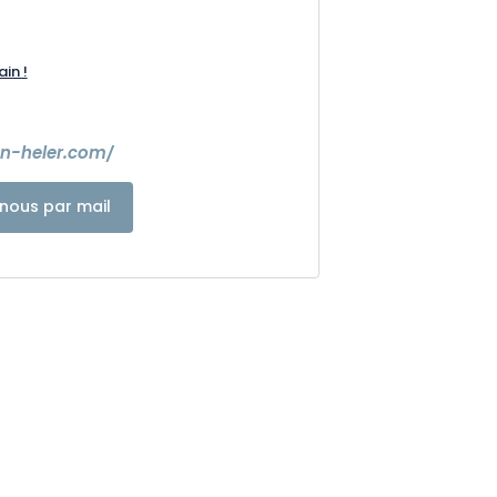
ain !
on-heler.com/
nous par mail