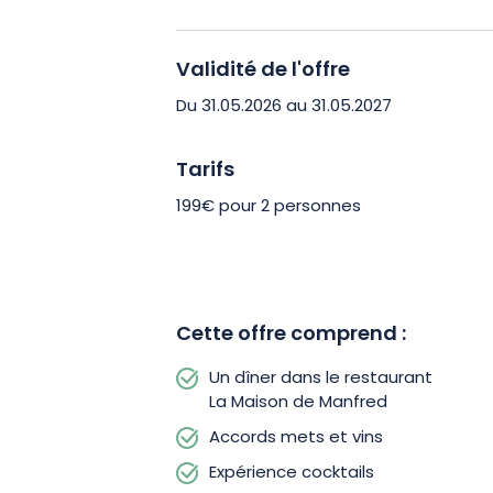
originalité se rencontrent. Chaque p
véritable œuvre d’art. Appréciez des 
minutieusement sélectionnés pour une
Validité de l'offre
offrant une expérience gustative excep
Du 31.05.2026 au 31.05.2027
séduire par une immersion dans l’art d
audacieuses et raffinées qui viendront
Tarifs
199€ pour 2 personnes
Offrez-vous un moment d’exception o
inoubliable en l’offrant à la personne 
maintenant et laissez-vous séduire par
art de vivre.
Cette offre comprend :
Un dîner dans le restaurant
La Maison de Manfred
Accords mets et vins
Expérience cocktails