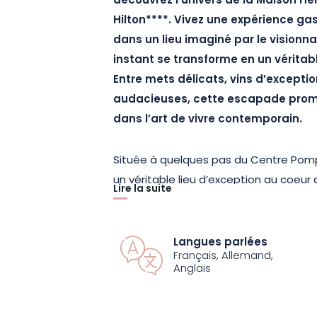
découvrez l’univers de la Maison Hel
Hilton****. Vivez une expérience g
dans un lieu imaginé par le visionna
instant se transforme en un véritab
Entre mets délicats, vins d’exceptio
audacieuses, cette escapade prom
dans l’art de vivre contemporain.
Située à quelques pas du Centre Pomp
un véritable lieu d’exception au coeur
Lire la suite
confort et modernité, elle abrite 104
imaginées par Philippe Starck, ainsi q
comprenant 2 restaurants, 2 bars et 
Langues parlées
Français, Allemand,
gamme.
Anglais
Savourez un repas au sein de La Maiso