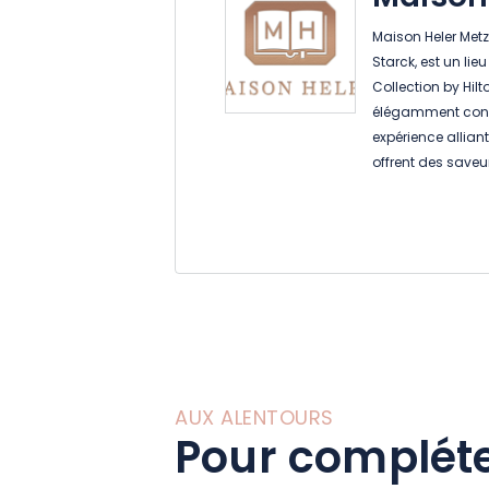
Maison Heler Metz,
Starck, est un li
Collection by Hil
élégamment conçu
expérience allian
offrent des saveu
Maison Heler offr
emblématique, v
l’hôtel.
AUX ALENTOURS
Pour compléte