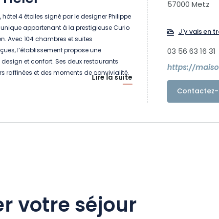
57000 Metz
 hôtel 4 étoiles signé par le designer Philippe
eu unique appartenant à la prestigieuse Curio
J'y vais en tr
ton. Avec 104 chambres et suites
es, l’établissement propose une
03 56 63 16 31
t design et confort. Ses deux restaurants
https://mais
rs raffinées et des moments de convivialité.
Lire la suite
e une expérience unique avec son 9e étage
Contactez-
éritable maison perchée au sommet de
r votre séjour