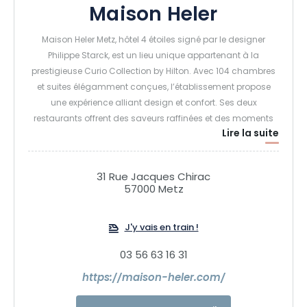
Maison Heler
Maison Heler Metz, hôtel 4 étoiles signé par le designer
Philippe Starck, est un lieu unique appartenant à la
prestigieuse Curio Collection by Hilton. Avec 104 chambres
et suites élégamment conçues, l’établissement propose
une expérience alliant design et confort. Ses deux
restaurants offrent des saveurs raffinées et des moments
Lire la suite
de convivialité. Maison Heler offre une expérience unique
avec son 9e étage emblématique, véritable maison
perchée au sommet de l’hôtel.
31 Rue Jacques Chirac
57000 Metz
J'y vais en train !
03 56 63 16 31
https://maison-heler.com/