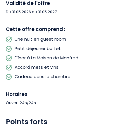
d’ordre l’excellence. Ce lieu de vie vous accueille également
Validité de l'offre
dans ses 2 restaurants, 2 bars, salle de fitness ainsi que 350
Du 31.05.2026 au 31.05.2027
m2 d’espaces événementiels. L’ouverture prochaine est
prévue en mars 2025, et la maison vous propose de la
découvrir en avant-première..
Cette offre comprend :
Une nuit en guest room
Offrez dès maintenant ce coffret cadeau, et gâtez vos
Petit déjeuner buffet
proches avec cette escapade mêlant confort, élégance et
découvertes sensorielles, dans un lieu emblématique !
Dîner à La Maison de Manfred
Accord mets et vins
Cadeau dans la chambre
Horaires
Ouvert 24h/24h
Points forts