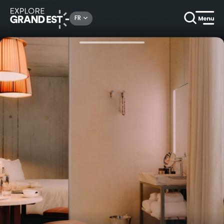
Rechercher un lieu, une activité...
FR
Accueil
Idées séjours
L'Art de dîner et rêver Chez Manfred Heler****