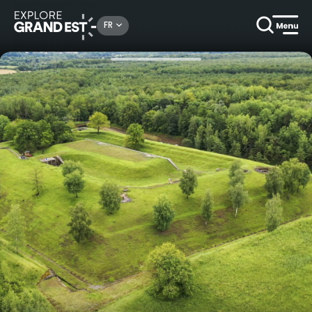
Rechercher un lieu, une activité...
FR
Accueil
Nature
Visite guidée Trésors de notre pays : La forêt fortifiée de Villey-Saint-Étienne