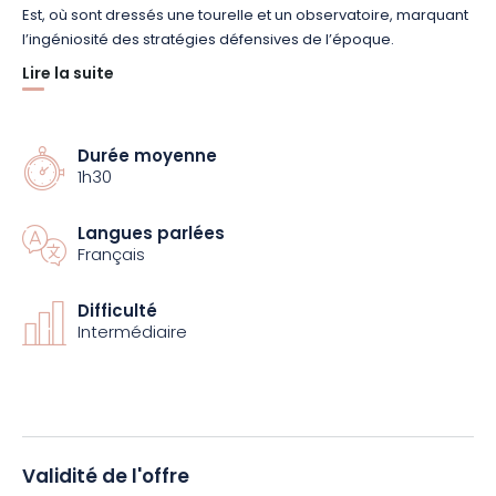
Est, où sont dressés une tourelle et un observatoire, marquant
l’ingéniosité des stratégies défensives de l’époque.
Lire la suite
Cette exploration vous immergera dans un environnement
préservé, où chaque étape raconte un pan de l’histoire, de la
biodiversité aux fortifications. Réservez dès maintenant votre
Durée moyenne
place pour cette visite guidée !
1h30
Langues parlées
Français
Difficulté
Intermédiaire
Validité de l'offre