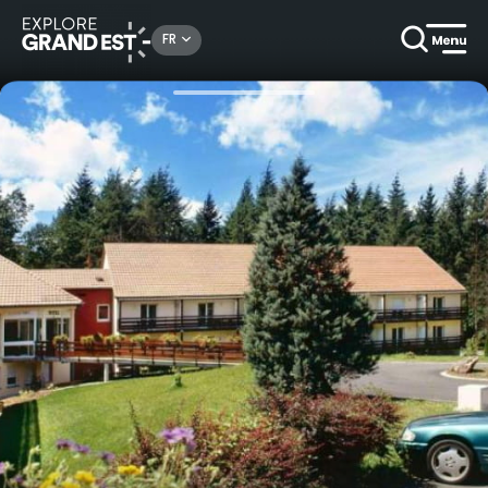
Rechercher un lieu, une activité...
FR
Accueil
Hôtels
Nuitée évasion à l'Hôtel-Restaurant la Vallée Noble***