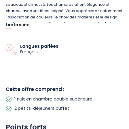
spacieux et climatisé. Les chambres allient élégance et
charme, avec un décor soigné. Vous apprécierez notamment
l’association de couleurs, le choix des matières et le design
contemporain du mobilier. La chambre dispose d’un balcon
Lire la suite
privé pour apprécier le spectacle de la nature environnante.
Plusieurs espaces de détente et de loisirs seront à disposition
Langues parlées
pendant votre séjour. Vous profiterez entre autres d’une
Français
piscine couverte chauffée et d’un espace de bien-être avec
sauna. Vous pourrez également jouer au billard, au ping-
pong ou à la pétanque. Et pourquoi ne pas opter tout
simplement pour un moment de relaxation dans le jardin ?
Cette offre comprend :
1 nuit en chambre double supérieure
2 petits-déjeuners buffet
Points forts