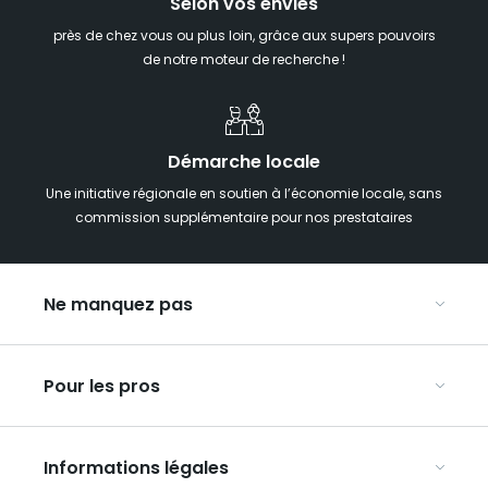
Selon vos envies
près de chez vous ou plus loin, grâce aux supers pouvoirs
de notre moteur de recherche !
Démarche locale
Une initiative régionale en soutien à l’économie locale, sans
commission supplémentaire pour nos prestataires
Ne manquez pas
Notre agenda
Pour les pros
Week-end insolite en Grand Est
Week-end spa en Grand Est
Organisez vos congrès et séminaires
Hébergements insolites
Informations légales
Organisez vos voyages en groupe