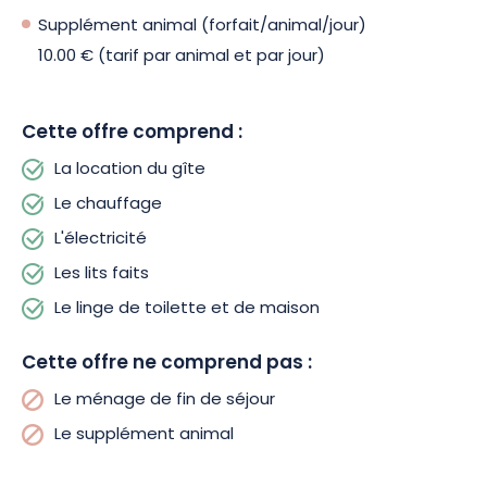
séjour. Pour quelques achats de 1ère nécessité, vous
Supplément animal (forfait/animal/jour)
trouverez dans le village un distributeur à pain et à produits
frais.
10.00 €
(tarif par animal et par jour
)
Cette offre comprend :
La location du gîte
Le chauffage
L'électricité
Les lits faits
Le linge de toilette et de maison
Cette offre ne comprend pas :
Le ménage de fin de séjour
Le supplément animal