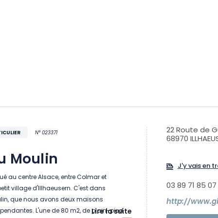
22 Route de 
ICULIER
N° 023371
68970 ILLHAEU
u Moulin
J'y vais en tr
é au centre Alsace, entre Colmar et
03 89 71 85 07
etit village d'Illhaeusern. C'est dans
ulin, que nous avons deux maisons
http://www.g
épendantes. L'une de 80 m2, de plain-pied
Lire la suite