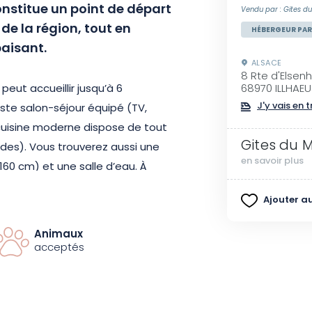
constitue un point de départ
Vendu par : Gites du
 de la région, tout en
HÉBERGEUR PAR
paisant.
ALSACE
8 Rte d'Elsen
peut accueillir jusqu’à 6
68970 ILLHAE
J'y vais en t
ste salon-séjour équipé (TV,
a cuisine moderne dispose de tout
Gites du 
ndes). Vous trouverez aussi une
en savoir plus
60 cm) et une salle d’eau. À
 (2 lits simples de 100 cm et 1
Ajouter au
onde salle d’eau assurent un
Animaux
acceptés
e terrasse et d’une cour pour des
rbecue est à votre disposition
aignade apprécieront la piscine