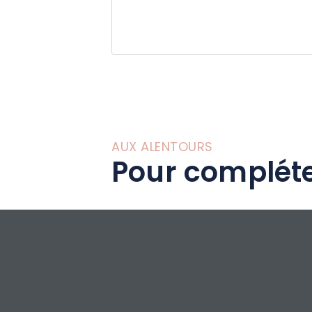
accès mobilité ré
chambres, un salo
Parking, terrasse
m2 sur deux nivea
Fi, comprenant 3 
de bain avec dou
Dans l'espace par
commune pour le
AUX ALENTOURS
Pour compléte