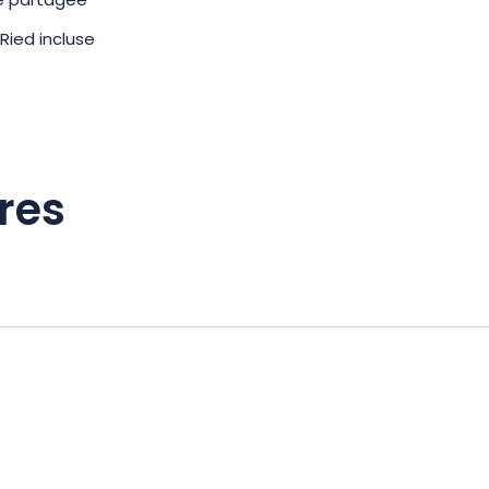
ne partagée
 Ried incluse
res