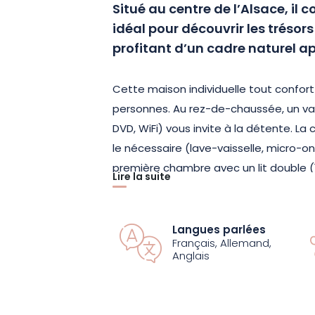
Situé au centre de l’Alsace, il 
idéal pour découvrir les trésors
profitant d’un cadre naturel a
Cette maison individuelle tout confort 
personnes. Au rez-de-chaussée, un va
DVD, WiFi) vous invite à la détente. L
le nécessaire (lave-vaisselle, micro-o
première chambre avec un lit double (1
Lire la suite
l’étage, deux chambres supplémentaires
lit double de 160 cm) ainsi qu’une sec
confort optimal à tous les voyageurs.
Langues parlées
Français, Allemand,
Anglais
À l’extérieur, profitez d’un jardin, d’un
moments conviviaux en plein air. Un ba
avec gaz fourni, et les amateurs de b