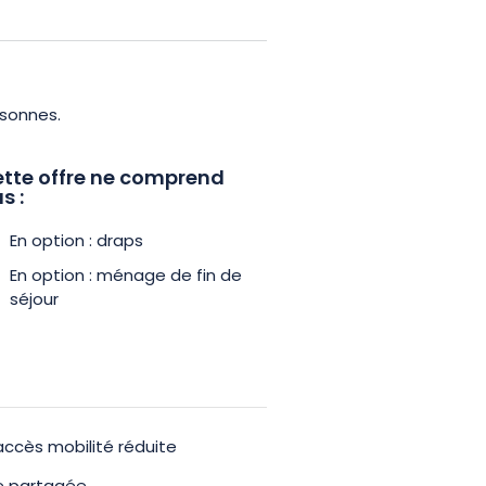
re gîte.
ent vous permettront d’explorer
ne touche culturelle, une visite du
rsonnes.
isponibilité.
tte offre ne comprend
s :
ture, confort et découverte !
 en Alsace.
En option : draps
En option : ménage de fin de
séjour
accès mobilité réduite