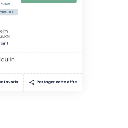
 Moulin
TICULIER
heim
USERN
rain !
Moulin
Partager cette offre
x favoris