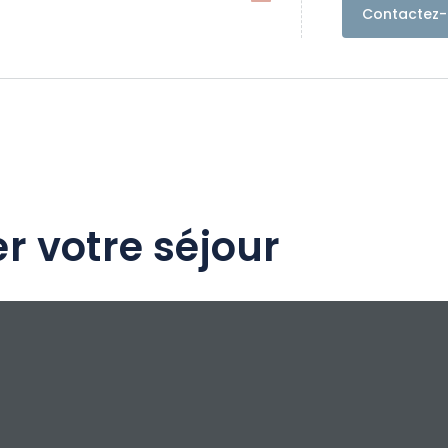
duite, tout confort, Wi-Fi, comprenant 2
Contactez-
n et cuisine, salle de bain avec douche.
 avec espace arboré et l'autre maison de 110
ux, accès mobilité réduite, tout confort, Wi-
chambres, un salon et cuisine, deux salles
che. Parking, terrasse avec espace arboré.
tagé il y a une piscine hors sol de 10 x 5 m
s deux maisons.
r votre séjour