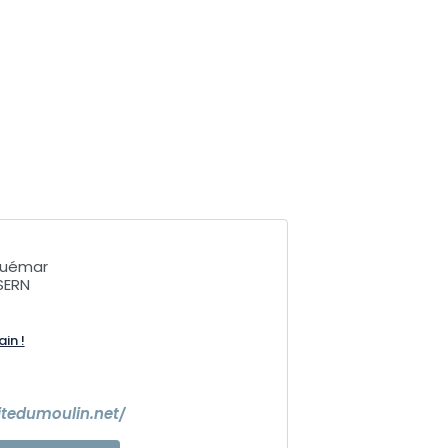
Guémar
SERN
ain !
itedumoulin.net/