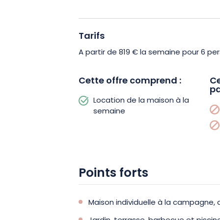
hors-sol (10x5m) partagée avec un aut
Tarifs
Les vélos mis à disposition gratuitem
les environs en toute liberté. Et pour u
A partir de 819 € la semaine pour 6 pe
Moulin du Ried vous sera offerte selon d
Cette offre comprend :
Ce
pa
Vivez une expérience unique alliant na
Location de la maison à la
Réservez dès maintenant votre séjour
semaine
Points forts
Maison individuelle à la campagne, 