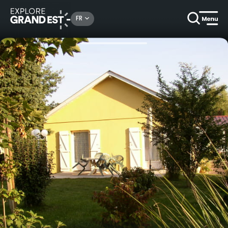
Rechercher un lieu, une activité...
FR
Accueil
Locations de vacances
Maison de Manon