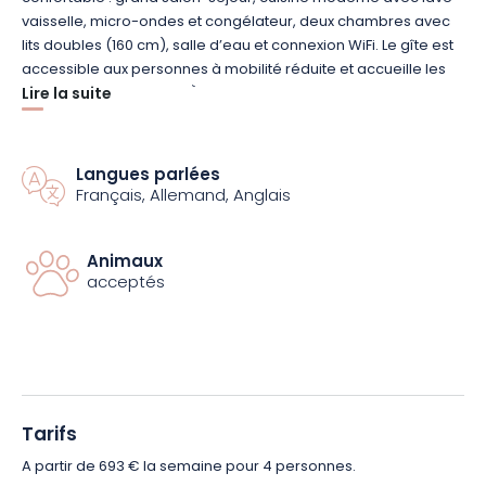
vaisselle, micro-ondes et congélateur, deux chambres avec
lits doubles (160 cm), salle d’eau et connexion WiFi. Le gîte est
accessible aux personnes à mobilité réduite et accueille les
animaux sur demande. À l’extérieur, profitez d’un jardin privatif,
Lire la suite
d’une grande cour et d’un barbecue avec gaz fourni. Une
piscine hors-sol (10x5m) est également disponible en partage
avec un autre gîte.
Langues parlées
Français, Allemand, Anglais
Pour les amateurs de découverte, des vélos sont mis à
disposition gratuitement pour explorer les environs. Vous
Animaux
aurez aussi l’opportunité de visiter le Moulin du Ried, selon
acceptés
disponibilité, pour une immersion authentique dans l’histoire
locale.
Offrez-vous une parenthèse nature et détente en Alsace !
Réservez dès maintenant votre séjour au Moulin du Ried.
Tarifs
A partir de 693 € la semaine pour 4 personnes.