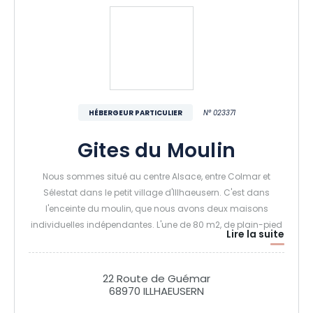
HÉBERGEUR PARTICULIER
N° 023371
Gites du Moulin
Nous sommes situé au centre Alsace, entre Colmar et
Sélestat dans le petit village d'Illhaeusern. C'est dans
l'enceinte du moulin, que nous avons deux maisons
individuelles indépendantes. L'une de 80 m2, de plain-pied
Lire la suite
accès mobilité réduite, tout confort, Wi-Fi, comprenant 2
chambres, un salon et cuisine, salle de bain avec douche.
Parking, terrasse avec espace arboré et l'autre maison de
22 Route de Guémar
110 m2 sur deux niveaux, accès mobilité réduite, tout confort,
68970 ILLHAEUSERN
Wi-Fi, comprenant 3 chambres, un salon et cuisine, deux