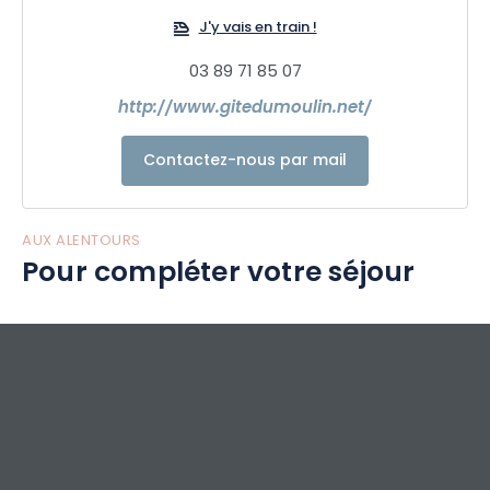
salles de bain avec douche. Parking, terrasse avec espace
J'y vais en train !
arboré. Dans l'espace partagé il y a une piscine hors sol de
10 x 5 m commune pour les deux maisons.
03 89 71 85 07
http://www.gitedumoulin.net/
Contactez-nous par mail
AUX ALENTOURS
Pour compléter votre séjour