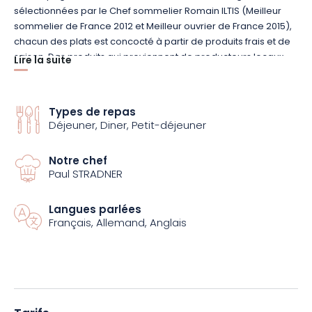
sélectionnées par le Chef sommelier Romain ILTIS (Meilleur
sommelier de France 2012 et Meilleur ouvrier de France 2015),
chacun des plats est concocté à partir de produits frais et de
saison. Des produits qui proviennent de producteurs locaux
Lire la suite
sélectionnés. C’est dire s’ils raviront les palais des fins
gourmets.
Types de repas
Au dessert, les douceurs du Chef Pâtissier Jonathan Bunel
Déjeuner, Diner, Petit-déjeuner
inspirées de la flore vous plongeront au cœur des Vosges du
Nord. Ici, la nature n’est pas seulement dans vos assiettes. Elle
Notre chef
est tout autour de vous.
Paul STRADNER
En effet, le restaurant est implanté dans un parc de 6 hectares,
Langues parlées
offrant une belle vue sur des massifs d’hortensias, de
Français, Allemand, Anglais
bouleaux, de cèdres bleus, de châtaigniers, de chênes,
d’épicéas et de hêtres. De quoi également apaiser votre
esprit.