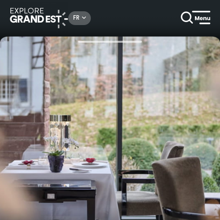
Rechercher un lieu, une activité...
FR
Accueil
Gastronomique
Menu René Lalique pour deux au restaurant 2 étoiles Villa René Lalique