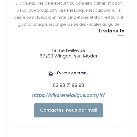
Silvio Denz, Président exécutif du conseil d’administration
de Lalique Group, La Villa René Lalique est aujourd’hui le
cadre somptueux d’un hôtel cinq étoiles et d’un restaurant
gastronomique, récompensé de deux étoiles au guide
Lire la suite
MICHELIN en janvier 2016, trois mois seulement après son
ouverture. Vitrine du savoir-faire et de l’expertise de la
Maison Lalique, la Villa René Lalique offre six suites
18 rue bellevue
exclusives, dont la décoration a été confiée à Lady Tina
67290 Wingen-sur-Moder
Green et Pietro Mingarelli, architectes d’intérieur.
J'y vais en train !
03 88 71 98 98
https://villarenelalique.com/fr/
Contactez-nous par mail