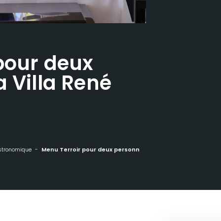
pour deux
 Villa René
stronomique
Menu Terroir pour deux personnes à la Villa René Lalique