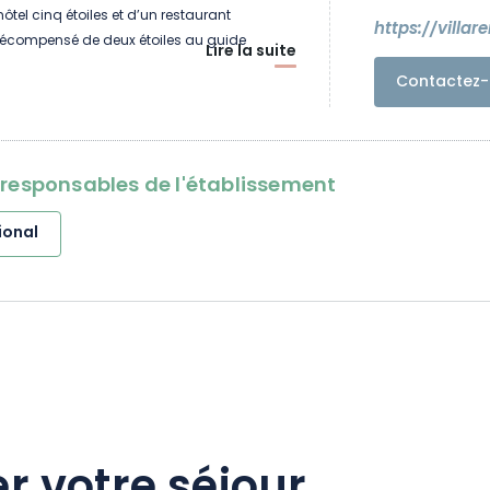
tel cinq étoiles et d’un restaurant
https://villar
écompensé de deux étoiles au guide
Lire la suite
er 2016, trois mois seulement après son
Contactez-
 du savoir-faire et de l’expertise de la Maison
ené Lalique offre six suites exclusives, dont la
onfiée à Lady Tina Green et Pietro Mingarelli,
ieur.
oresponsables de l'établissement
ional