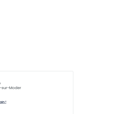
e
-sur-Moder
ain !