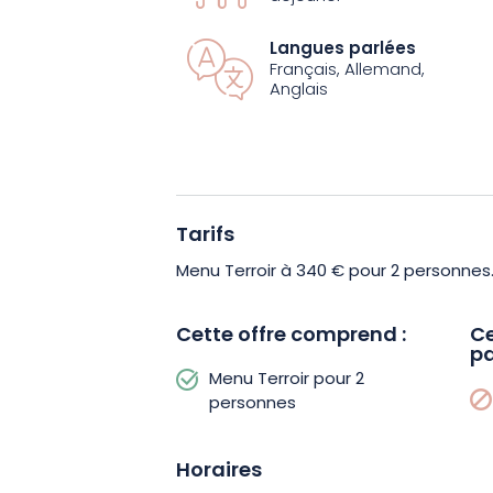
menu Terroir de la Villa René Lalique 
avec les créations du Chef Pâtissier J
Langues parlées
Français, Allemand,
Anglais
Sis au milieu de la nature, le restauran
de renom Mario BOTTA prend la forme d
un style sobre et élégant, ponctué de 
du célèbre maître-verrier, il participe 
Tarifs
expérience qui promet d’être unique, s
Directeur du restaurant.
Menu Terroir à 340 € pour 2 personnes
Cette offre comprend :
Ce
pa
Menu Terroir pour 2
personnes
Horaires