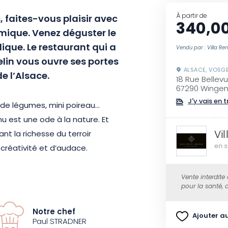
À partir de
 faites-vous plaisir avec
340,0
ique. Venez déguster le
lique. Le restaurant qui a
Vendu par : Villa Ren
elin vous ouvre ses portes
ALSACE, VOSG
 l’Alsace.
18 Rue Bellev
67290 Winge
J'y vais en t
n de légumes, mini poireau…
 est une ode à la nature. Et
Vi
nt la richesse du terroir
en s
 créativité et d’audace.
édé à son mentor Jean-Georges
Vente interdite
pour la santé,
 Chef Sommelier Romain ILTIS –
illeur ouvrier de France 2015 – se
Notre chef
Ajouter au
rfaits accords mets-vins. Le
Paul STRADNER