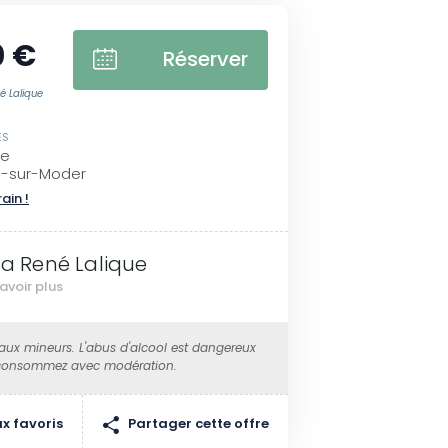
0 €
Réserver
é Lalique
ES
ue
n-sur-Moder
rain !
lla René Lalique
avoir plus
 aux mineurs. L'abus d'alcool est dangereux
 consommez avec modération.
Partager cette offre
x favoris