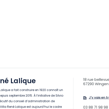
ené Lalique
18 rue bellevu
67290 Wingen
Lalique a fait construire en 1920 connaît un
uis septembre 2015. À l’initiative de Silvio
J'y vais en tr
xécutif du conseil d’administration de
Villa René Lalique est aujourd’hui le cadre
03 88 71 98 98