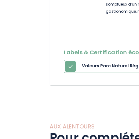
somptueux d’un hô
gastronomique, r
MICHELIN en janvi
ouverture. Vitrine
Lalique, la Villa R
décoration a été c
architectes d’intér
Labels & Certification éc
Valeurs Parc Naturel Rég
AUX ALENTOURS