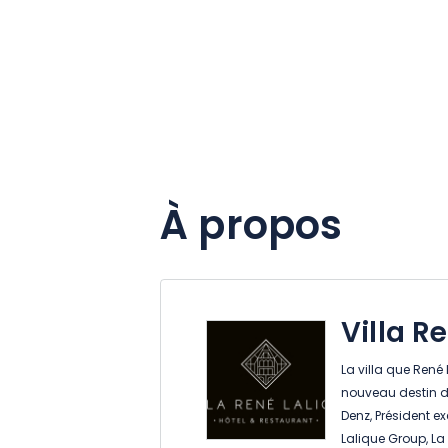
À propos
Villa R
La villa que René 
nouveau destin dep
Denz, Président e
Lalique Group, La 