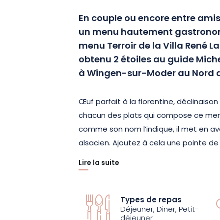
En couple ou encore entre amis,
un menu hautement gastronom
menu Terroir de la Villa René La
obtenu 2 étoiles au guide Mich
à Wingen-sur-Moder au Nord de
Œuf parfait à la florentine, déclinaiso
chacun des plats qui compose ce menu
comme son nom l’indique, il met en ava
alsacien. Ajoutez à cela une pointe de
Lire la suite
Paul STRADNER (qui a fièrement succ
KLEIN) et de sa brigade, composée du
Meilleur sommelier de France 2012 et Me
Types de repas
Déjeuner, Diner, Petit-
joint à eux pour mettre au point les pa
déjeuner