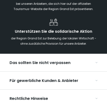
bei unseren Anbietern, die sich hier auf der offiziellen
Tourismus-Website der Region Grand Est präsentieren.
Unterstützen Sie die solidarische Aktion
der Region Grand Est zur Belebung der lokalen Wirtschaft -
ohne zusätzliche Provision für unsere Anbieter.
Das sollten Sie nicht verpassen
Mit Kindern in der Region Grand Est
Für gewerbliche Kunden & Anbieter
Die Weihnachtsmärkte im Grand Est
Ribeauvillé, zwischen Weinbergen und Bergen
Organisieren Sie Ihre Kongresse und Seminare
Unsere UNESCO-Welterbestätten
Rechtliche Hinweise
Organisieren Sie Ihre Gruppenreisen
Im Weinbaugebiet Champagne