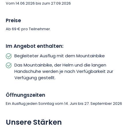
Herzen der Vogesen. Buchen Sie Ihren Ausflug und lassen Sie
Vom 14.06.2026 bis zum 27.09.2026
sich von der Freude an der Abfahrt mit dem Mountainbike
tragen.
Preise
Ab 69 € pro Teilnehmer.
Im Angebot enthalten:
Begleiteter Ausflug mit dem Mountainbike
Das Mountainbike, der Helm und die langen
Handschuhe werden je nach Verfügbarkeit zur
Verfügung gestellt.
Öffnungszeiten
Ein Ausflug jeden Sonntag vom 14. Juni bis 27. September 2026
Unsere Stärken