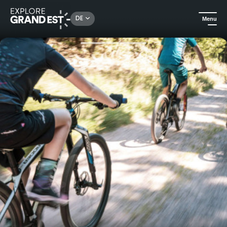
Rechercher un lieu, une activité...
DE
Menu
Sehenswertes in der Region Grand Est
Natur
Talabfahrt mit dem Mountainbike von der Station Lac Blanc aus