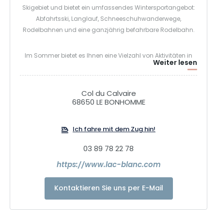
Skigebiet und bietet ein umfassendes Wintersportangebot:
Abfahrtsski, Langlauf, Schneeschuhwanderwege,
Rodelbahnen und eine ganzjährig befahrbare Rodelbahn.
Im Sommer bietet es Ihnen eine Vielzahl von Aktivitäten in
Weiter lesen
der Natur. Erster Bike-Park im Vogesenmassiv.
Abenteuerpark, Barfußpfad, Mountainbike-Strecken,
Erlebnispfad, Wanderungen.
Col du Calvaire
68650 LE BONHOMME
Ich fahre mit dem Zug hin!
03 89 78 22 78
https://www.lac-blanc.com
Kontaktieren Sie uns per E-Mail