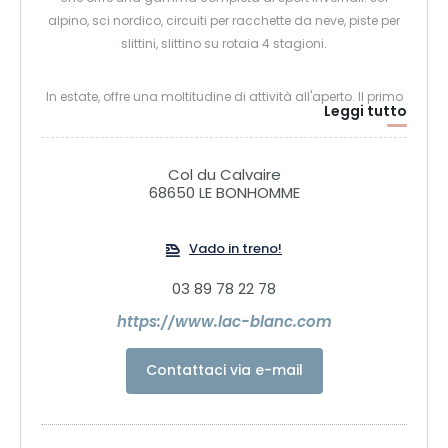
alpino, sci nordico, circuiti per racchette da neve, piste per
slittini, slittino su rotaia 4 stagioni.
In estate, offre una moltitudine di attività all'aperto. Il primo
Leggi tutto
Bike Park del Massiccio dei Vosgi. Parco avventura, percorso
a piedi nudi, circuiti di mountain bike, percorso ludico,
escursioni.
Col du Calvaire
68650 LE BONHOMME
Vado in treno!
03 89 78 22 78
https://www.lac-blanc.com
Contattaci via e-mail