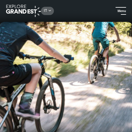
Rechercher un lieu, une activité...
IT
Menu
Homepage
Natura
In mountain bike a valle del resort del Lac Blanc