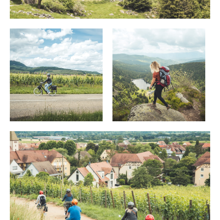
Gastronomia
Benessere
Cultura & patrimonio
Know-how
Viaggio responsabile