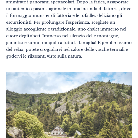
ammirate i panorami spettacolari. Dopo la fatica, assaporate
un autentico pasto stagionale in una locanda di fattoria, dove
il formaggio munster di fattoria e le tofailles deliziano gli
escursionisti. Per prolungare l'esperienza, scegliete un
alloggio accogliente e tradizionale: uno chalet immerso nel
cuore degli abeti. Immerso nel silenzio delle montagne,
Temi
Formati
garantisce sonni tranquilli a tutta la famiglia! E per il massimo
#EstSideStory
del relax, potete crogiolarvi nel calore delle vasche termali e
godervi le rilassanti viste sulla natura.
Estate
In famiglia
In due
Natura
Montagna
In città
Insolito