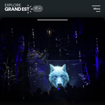
Rechercher un lieu, une activité...
IT
Menu
Homepage
Attività ludiche
Sentiero delle luci d'inverno nel Parc de Sainte-Croix