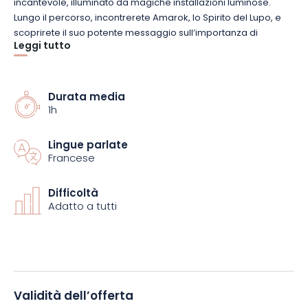
incantevole, illuminato da magiche installazioni luminose.
Lungo il percorso, incontrerete Amarok, lo Spirito del Lupo, e
scoprirete il suo potente messaggio sull’importanza di
Leggi tutto
preservare il nostro ambiente. Questo viaggio notturno
risveglierà i vostri sensi e la vostra coscienza. L’equilibrio tra la
bellezza e la fragilità della natura stupirà grandi e piccini!
Durata media
1h
Prenotate subito il vostro biglietto e venite a vivere una serata
magica, dove l’arte luminosa incontra la natura e l’ecologia in
un universo incantevole!
Lingue parlate
Francese
Difficoltà
Adatto a tutti
Validità dell’offerta