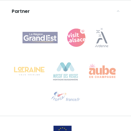
Partner
Agence Régionale du Tourisme Grand Est
Bureau de Colmar (sede operativa)
Château Kiener – 24 rue de Verdun
68000 COLMAR
Ti serve aiuto?
Contattaci per e-mail