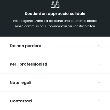
Sostieni un approccio solidale
nella regione Grand Est per rilanciare l’economia locale,
senza commissioni supplementari per i nostri fornitori.
Da non perdere
Mercatini di Natale
Per i professionisti
Alsazia
Ardenne
Organizzare conferenze e seminari
Champagne
Note legali
Organizzate il vostro viaggio di gruppo
Lorena
Scopri l’ART GE
Vosgi
Condizioni generali di utilizzo
Mediaroom
Contattaci
Informativa sulla privacy
Avvertenze legali