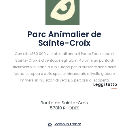
Parc Animalier de
Sainte-Croix
Con oltre 350.000 visitatori all'anno, il Parco Faunistico di
Sainte-Croix è diventato negli ultimi 45 anni un punto di
riferimento in Francia e in Europa per la presentazione della
fauna europea e delle specie minacciate a livello globale.
Immersi in 130 ettari di verde, 5 percorsi di scoperta
Leggi tutto
permettono di incontrare oltre 1.500 animali di 130 specie
che vivono in semi-libertà. Orsi, cervi, linci, ghiottoni, lemuri,
panda rossi e diversi branchi di lupi non avranno più
Route de Sainte-Croix
segreti per voi! Per prolungare la visita, i 56 Nature Lodges
57810 RHODES
offrono un'esperienza unica: dormire nel cuore di un grande
parco animale, il più vicino possibile agli animali selvatici.
Vado in treno!