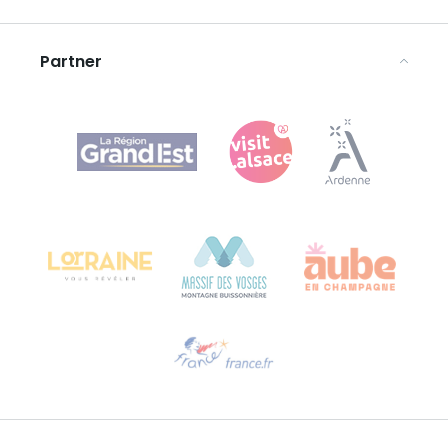
Avvertenze legali
Partner
Agence Régionale du Tourisme Grand Est
Bureau de Colmar (sede operativa)
Château Kiener – 24 rue de Verdun
68000 COLMAR
Ti serve aiuto?
Contattaci per e-mail