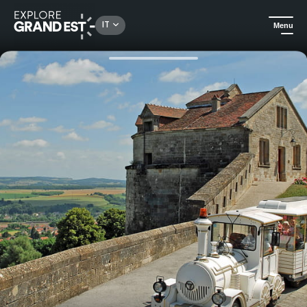
Rechercher un lieu, une activité...
IT
Menu
Homepage
Escursioni
Visita di Langres in trenino