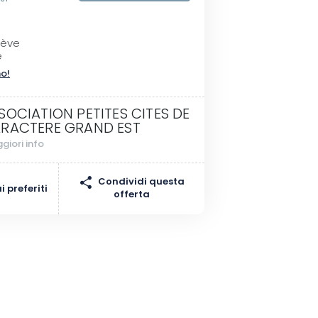
rève
e
no!
SOCIATION PETITES CITES DE
RACTERE GRAND EST
giori info
Condividi questa
 preferiti
offerta