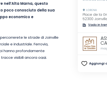
re nell’Alta Marna, questo
tto poco conosciuto della sua
LORENA
Place de la G
luppo economico e
52300 Joinvill
Vado in tre
rcorrerete le strade di Joinville
AS
CA
ale e industriale. Ferrovia,
mag
tempi hanno profondamente
racce visibili ancora oggi.
Aggiungi ai
ete comprendere come questo
o urbano e la vita quotidiana
 arricchiscono la visita e danno
 si inserisce nello spirito delle
zano una scoperta intima del