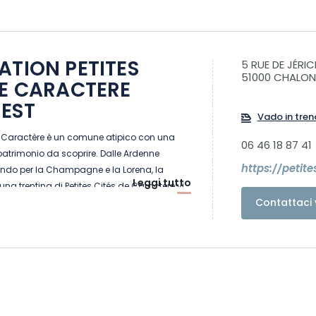
ATION PETITES
5 RUE DE JÉRI
51000 CHALO
DE CARACTERE
EST
Vado in tren
de Caractère è un comune atipico con una
06 46 18 87 41
 patrimonio da scoprire. Dalle Ardenne
https://petit
ando per la Champagne e la Lorena, la
Leggi tutto
 una trentina di Petites Cités de Caractère vi
Contattaci 
gramma: visite eccezionali, tesori nascosti
 Prendetevi il tempo di visitarle, le porte sono
prezzerete una certa arte di vivere.