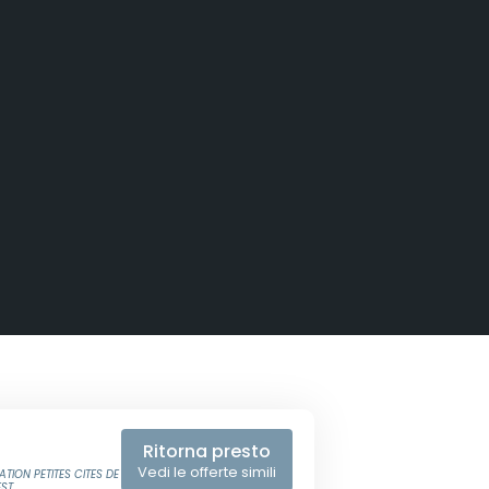
Ritorna presto
Vedi le offerte simili
TION PETITES CITES DE
ST