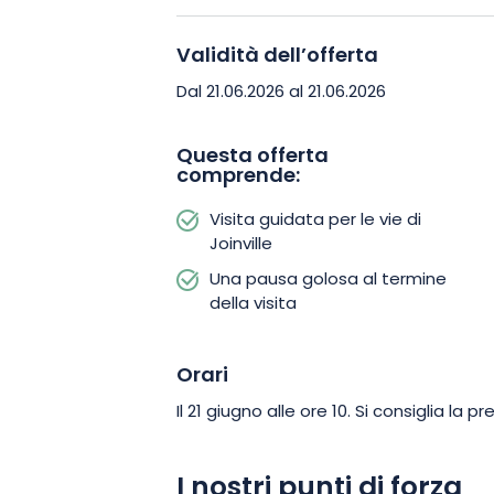
patrimonio locale. Potrete godervi un p
ritmo piacevole, punteggiato da scambi
Validità dell’offerta
si conclude con una pausa gastronomi
Dal 21.06.2026 al 21.06.2026
l’esperienza e assaporare le specialità d
Questa offerta
comprende:
Lasciatevi sedurre da questa autentica
prenotate il vostro posto per una scope
Visita guidata per le vie di
patrimonio e dolcezza di vivere.
Joinville
Una pausa golosa al termine
della visita
Orari
Il 21 giugno alle ore 10. Si consiglia la p
I nostri punti di forza