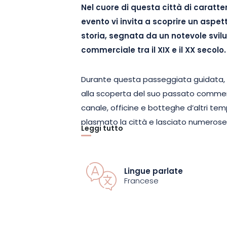
Nel cuore di questa città di caratte
evento vi invita a scoprire un aspe
storia, segnata da un notevole svi
commerciale tra il XIX e il XX secolo.
Durante questa passeggiata guidata, pe
alla scoperta del suo passato commerci
canale, officine e botteghe d’altri 
plasmato la città e lasciato numerose t
Leggi tutto
Attraverso tappe commentate, potr
periodo abbia trasformato il paesaggi
degli abitanti. I racconti e gli aneddoti
Lingue parlate
vita a quell’epoca dinamica.
Francese
Questa passeggiata, accessibile a tutti,
Dimanches de Caractère®, che valoriz