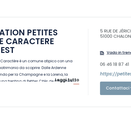
ATION PETITES
5 RUE DE JÉRI
51000 CHALO
DE CARACTERE
EST
Vado in tren
de Caractère è un comune atipico con una
06 46 18 87 41
 patrimonio da scoprire. Dalle Ardenne
https://petit
ando per la Champagne e la Lorena, la
Leggi tutto
 una trentina di Petites Cités de Caractère vi
Contattaci 
gramma: visite eccezionali, tesori nascosti
 Prendetevi il tempo di visitarle, le porte sono
prezzerete una certa arte di vivere.