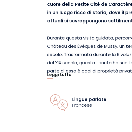
cuore della Petite Cité de Caractère
in un luogo ricco di storia, dove il 
attuali si sovrappongono sottilmen
Durante questa visita guidata, percorrer
Château des Évêques de Mussy, un temp
secolo. Trasformata durante la Rivoluzi
del XIX secolo, questa tenuta ha subi
parte di essa è oggi di proprietà pri
Leggi tutto
appassionati Musséens, scoprirete i resti
disposizione e l’organizzazione original
storia del parco, mentre l’altro condivi
Lingue parlate
interpretazione dei giardini e del paes
Francese
luogo come era in passato.
La passeggiata, accessibile a tutti, si 