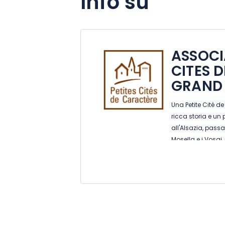
Info su
ASSOCI
CITES 
GRAND 
Una Petite Cité 
ricca storia e un
all'Alsazia, pass
Mosella e i Vosgi,
aspettano! In pro
ed eventi speciali.
aperte per voi. Ap