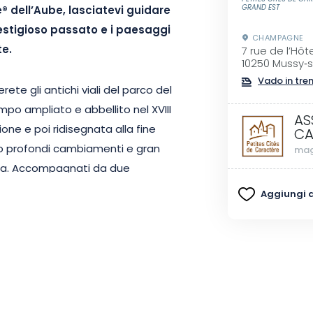
GRAND EST
® dell’Aube, lasciatevi guidare
prestigioso passato e i paesaggi
CHAMPAGNE
te.
7 rue de l’Hôte
10250 Mussy‑s
Vado in tre
ete gli antichi viali del parco del
o ampliato e abbellito nel XVIII
AS
one e poi ridisegnata alla fine
CA
to profondi cambiamenti e gran
mag
vata. Accompagnati da due
 ancora visibili, l’antica
Aggiungi ai
e del parco. Uno farà luce sulla
derà una sensibile
aggio, aiutandovi a immaginare il
svolge su un percorso di alcuni