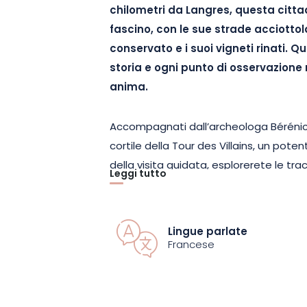
chilometri da Langres, questa citta
fascino, con le sue strade acciottol
conservato e i suoi vigneti rinati. Q
storia e ogni punto di osservazione
anima.
Accompagnati dall’archeologa Bérénice, 
cortile della Tour des Villains, un poten
della visita guidata, esplorerete le t
Leggi tutto
scoprirete come era organizzato il vi
l’importanza storica della viticoltura l
resti, le antiche pratiche e la rinascit
Lingue parlate
ogni tappa è possibile osservare i detta
Francese
più precisa dell’identità del luogo.
Questa esperienza è in linea con lo sp