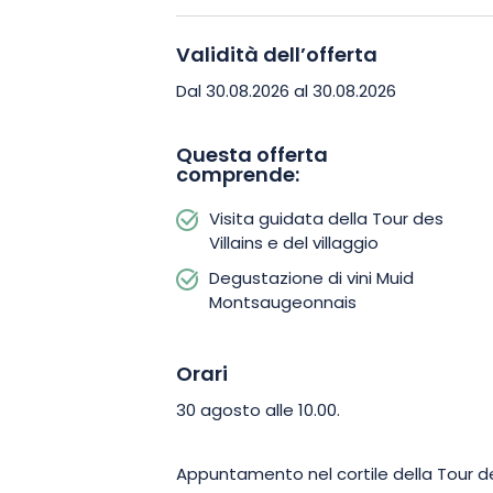
Caractère® (domeniche del carattere
intima e di qualità di piccole città co
Validità dell’offerta
dai percorsi turistici tradizionali. Acces
Dal 30.08.2026 al 30.08.2026
svolge a un ritmo piacevole, favoren
condivisione. Il tour prosegue con una
Questa offerta
comprende:
Montsaugeonnais, riflesso del know-how
passo avanti, un brunch locavore (a 
Visita guidata della Tour des
assaporare i prodotti locali in un’atmos
Villains e del villaggio
Degustazione di vini Muid
Lasciatevi tentare da questa parentes
Montsaugeonnais
prenotate il vostro posto per scoprir
Orari
30 agosto alle 10.00.
Appuntamento nel cortile della Tour d