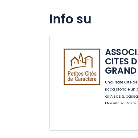
Info su
ASSOCI
CITES 
GRAND 
Una Petite Cité 
ricca storia e un
all'Alsazia, pass
Mosella e i Vosgi,
aspettano! In pro
ed eventi speciali.
aperte per voi. Ap