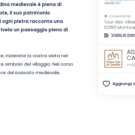
GRAND EST
dina medievale è piena di
ate, il suo patrimonio
CHAMPAGNE
ui ogni pietra racconta una
Tour des Villa
52190 Monts
 rivela un paesaggio pieno di
Vado in tre
AS
inizierete la vostra visita nel
CA
te simbolo del villaggio. Nel corso
mag
racce del passato medievale,
llaggio e comprenderete
Aggiungi ai
ocale. Le spiegazioni evidenziano i
a del vigneto di Montsaugeon. In
gli architettonici e farsi un’idea
irito delle Dimanches de