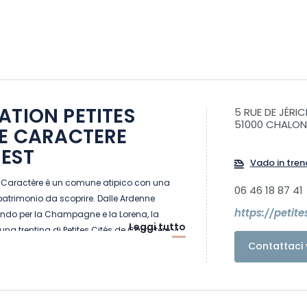
ATION PETITES
5 RUE DE JÉRI
51000 CHALO
DE CARACTERE
EST
Vado in tren
de Caractère è un comune atipico con una
06 46 18 87 41
 patrimonio da scoprire. Dalle Ardenne
https://petit
ando per la Champagne e la Lorena, la
Leggi tutto
 una trentina di Petites Cités de Caractère vi
Contattaci 
gramma: visite eccezionali, tesori nascosti
 Prendetevi il tempo di visitarle, le porte sono
prezzerete una certa arte di vivere.