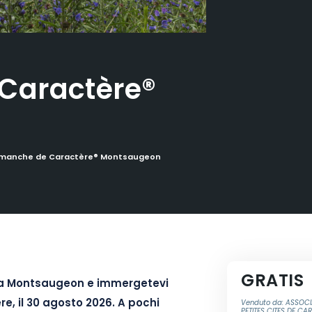
Caractère®
imanche de Caractère® Montsaugeon
GRATIS
a Montsaugeon e immergetevi
ere, il 30 agosto 2026. A pochi
Venduto da: ASSOCI
PETITES CITES DE CA