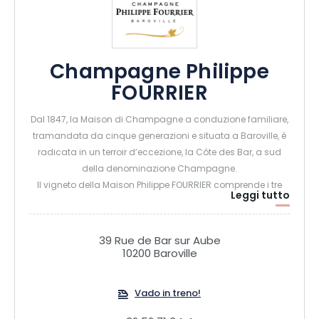
Champagne Philippe
FOURRIER
Dal 1847, la Maison di Champagne a conduzione familiare,
tramandata da cinque generazioni e situata a Baroville, è
radicata in un terroir d’eccezione, la Côte des Bar, a sud
della denominazione Champagne.
Il vigneto della Maison Philippe FOURRIER comprende i tre
Leggi tutto
vitigni principali della Champagne e il raro Pinot Bianco,
distribuiti su oltre 50 appezzamenti sui pendii dell’anfiteatro
naturale della Côte des Bar.
39 Rue de Bar sur Aube
10200 Baroville
Vado in treno!