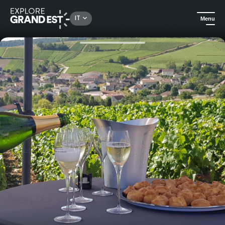
Rechercher un lieu, une activité...
IT
Menu
Homepage
Eventi
Una serata speciale tra i vigneti alla Thiodelle