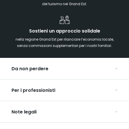
del turismo nel Grand Est.
Sostieni un approccio solidale
nella regione Grand Est per rilanciare l’economia locale,
senza commissioni supplementari per i nostri fornitori.
Da non perdere
Mercatini di Natale
Per i professionisti
Alsazia
Ardenne
Organizzare conferenze e seminari
Champagne
Note legali
Organizzate il vostro viaggio di gruppo
Lorena
Scopri l’ART GE
Vosgi
Condizioni generali di utilizzo