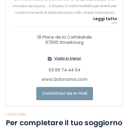
crociera esclusiva... a Doubs, il nostro battello per eventi per
i vostri momenti di festa esclusivi, tutti i mezzi sono buoni
Leggi tutto
per navigare lungo l'Ill. Infine, approfittate dell'applicazione
PopGuide, l'audioguida ufficiale della Cattedrale di
Strasburgo, per visitare l'emblema della capitale europea in
18 Place de la Cathédrale
piena libertà. BATORAMA, Strasburgo intensamente.
67000 Strasbourg
Vado in treno!
03 69 74 44 04
www.batorama.com
Contattaci via e-mail
I DINTORNI
Per completare il tuo soggiorno