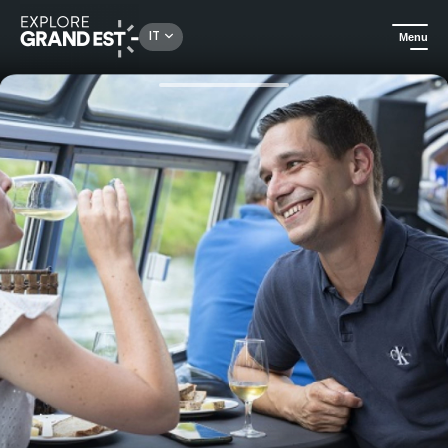
Rechercher un lieu, une activité...
IT
Menu
Homepage
Gastronomia ed enoturismo
Regalati un'incredibile crociera di degustazione a Strasburgo