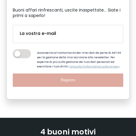
Buoni affari rinfrescanti, uscite inaspettate... Siate i
primi a saperlo!
Acconsento al trattamento dei miei dati da parte di ART GE
per la gestione della mia iscrizione alla newsletter. Per
saperne di più sulla gestione dei tuoi dati personali ed
esercitare i tuoi diritti:
consulta l'informativa sulla privacy
.
Registro
4 buoni motivi