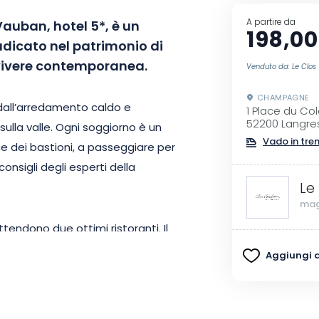
A partire da
s Vauban, hotel 5*, è un
198,00
adicato nel patrimonio di
i vivere contemporanea.
Venduto da: Le Clo
CHAMPAGNE
 dall’arredamento caldo e
1 Place du Co
52200 Langre
 sulla valle. Ogni soggiorno è un
Vado in tre
uce dei bastioni, a passeggiare per
consigli degli esperti della
Le
mag
ttendono due ottimi ristoranti. Il
na stella Michelin, offre una
Aggiungi ai
otti locali. Alla brasserie
La
n il Bib Gourmand, potrete
 accogliente e raffinato.