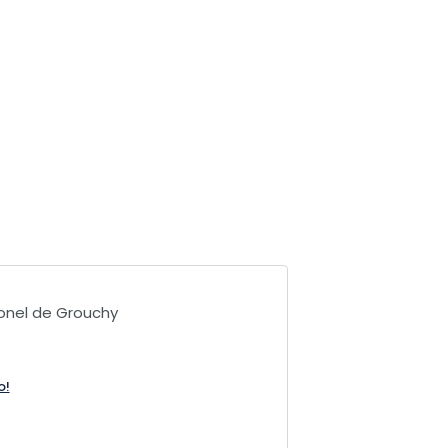
lonel de Grouchy
o!