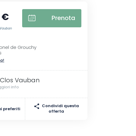
 €
Prenota
s Vauban
lonel de Grouchy
s
no!
 Clos Vauban
giori info
Condividi questa
 preferiti
offerta