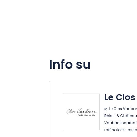
Info su
Le Clo
🌿 Le Clos Vauban
Relais & Châteaux 
Vauban incarna l'
raffinato e rilass