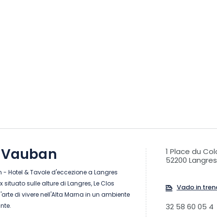
s Vauban
1 Place du Co
52200 Langres
 - Hotel & Tavole d'eccezione a Langres
situato sulle alture di Langres, Le Clos
Vado in tren
arte di vivere nell'Alta Marna in un ambiente
ante.
32 58 60 05 4