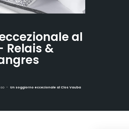
eccezionale al
 Relais &
Langres
sso
Un soggiorno eccezionale al Clos Vauban - Relais & Châteaux di Langres