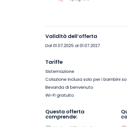
Le Clos Vauban vanta anche un tranquil
vista sulla città, un bar intimo in una ca
gamma, tra cui un parcheggio privato, 
Validità dell’offerta
servizio di portineria. Che siate alla r
una pausa gastronomica o di una paus
Dal 01.07.2025 al 01.07.2027
eccezionale soddisferà tutte le vostre
Tariffe
Un soggiorno al Le Clos Vauban è una
Sistemazione
discreto, poesia locale e ospitalità si
Colazione inclusa solo per i bambini sot
indimenticabile a Langres, che unisce i
Bevanda di benvenuto
assoluto!
Wi-Fi gratuito
Questa offerta
Qu
comprende:
c