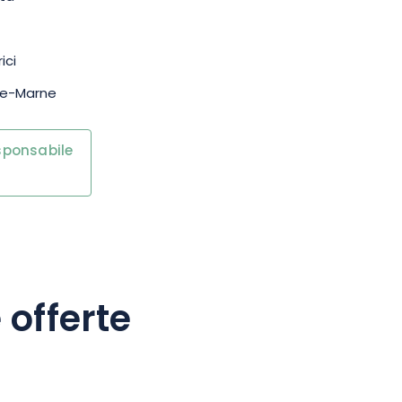
ici
te-Marne
esponsabile
 offerte