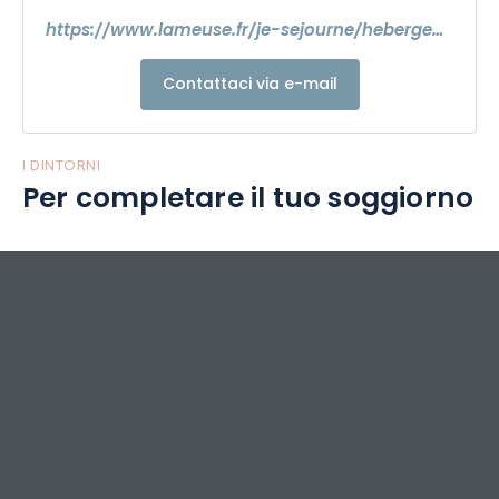
https://www.lameuse.fr/je-sejourne/hebergements-meuse/location-de-vacances/p/gite-de-belleray-belleray
Contattaci via e-mail
I DINTORNI
Per completare il tuo soggiorno