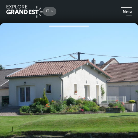
Rechercher un lieu, une activité...
IT
Menu
Homepage
Case vacanza
Gîte de Belleray