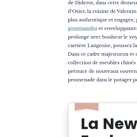
Nature
de Diderot, dans cette demeur
d’Osier, la cuisine de Valenti
Montagne
plus authentique et engagée, p
En ville
gourmandes
et enveloppantes 
prolonge avec bonheur le voya
Insolite
carrière Langroise, poussez la
Gastronomie
Dans ce cadre majestueux et d
Bien-être
collection de meubles chinés 
prémice de nouveaux souvenir
Culture et patrimoine
promenade dans le potager po
Savoir-faire
Voyage responsable
Excellence
La New