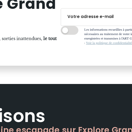
e Grand
Les informations recueillies à part
nécessaires au traitement de votre i
 sorties inattendues,
le tout
enregistrées et transmises à l’ART G
:
Voir la politique de confidentialité
isons
aine escapade sur Explore Gran