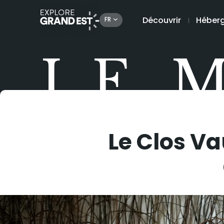
Découvrir
Héber
FR
LE 
Le Clos V