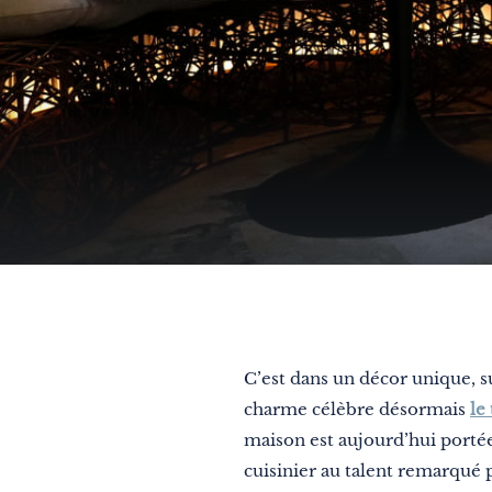
Thématiques
Formats
Explore Grand Est
Été
C’est dans un décor unique, s
En famille
charme célèbre désormais
le
maison est aujourd’hui portée
À deux
cuisinier au talent remarqué p