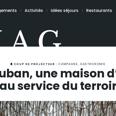
gements
Activités
Idées séjours
Restaurants
MAG
COUP DE PROJECTEUR :
CAMPAGNE, GASTRONOMIE
auban, une maison d
au service du terroi