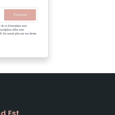
S'inscrire
ir de ce formulaire sont
nscription. Elles sont
E. En savoir plus sur vos droits
d Est