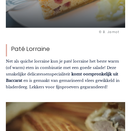
In de stad
Origineel
Gastronomie
© B. Jamot
Wellness
Cultuur & erfgoed
Paté Lorraine
Ambachten
Net als quiche lorraine kun je paté lorraine het beste warm
Verantwoord reizen
(of warm) eten in combinatie met een goede salade! Deze
smakelijke delicatessenspecialiteit
komt oorspronkelijk uit
Baccarat
en is gemaakt van gemarineerd vlees gewikkeld in
bladerdeeg. Lekkers voor fijnproevers gegarandeerd!