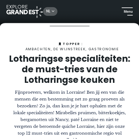
NL
Menu
Kijk je ogen uit in de Grand Est
Het Magazine
Lotharingse specialiteiten: de must-tries van de Lotharingse keuken
TOPPER :
AMBACHTEN, DE WIJNSTREEK, GASTRONOMIE
Lotharingse specialiteiten:
de must-tries van de
Lotharingse keuken
Fijnproevers, welkom in Lorraine! Ben jij een van die
mensen die een bestemming net zo graag proeven als
bezoeken? Zo ja, dan kun je je hart ophalen met de
lokale specialiteiten! Mirabelles pruimen, bitterkoekjes,
bergamotten uit Nancy, paté Lorraine en niet te
vergeten de beroemde quiche Lorraine, hier zijn onze
top 12 must-tries uit een gastronomische regio vol