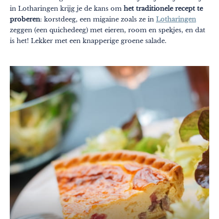
in Lotharingen krijg je de kans om
het traditionele recept te
proberen
: korstdeeg, een migaine zoals ze in
Lotharingen
zeggen (een quichedeeg) met eieren, room en spekjes, en dat
is het! Lekker met een knapperige groene salade.
Thema's
Formaten
#EstSideStory
Zomer
Met het hele gezin
Met zijn tweetjes
Natuur
In de bergen