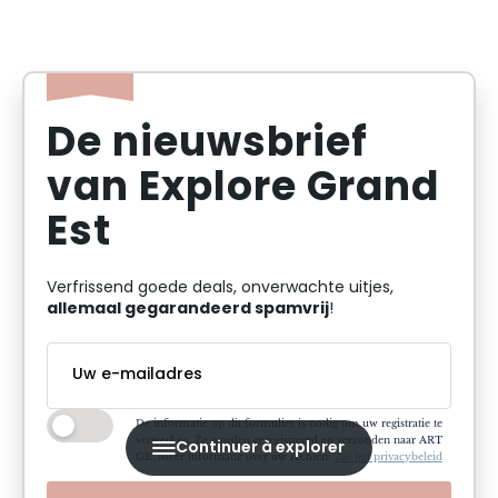
De nieuwsbrief
van Explore Grand
Est
Verfrissend goede deals, onverwachte uitjes,
allemaal gegarandeerd spamvrij
!
De informatie op dit formulier is nodig om uw registratie te
verwerken. Ze worden geregistreerd en verzonden naar ART
Continuer à explorer
GE. Meer informatie over uw rechten:
Zie het privacybeleid