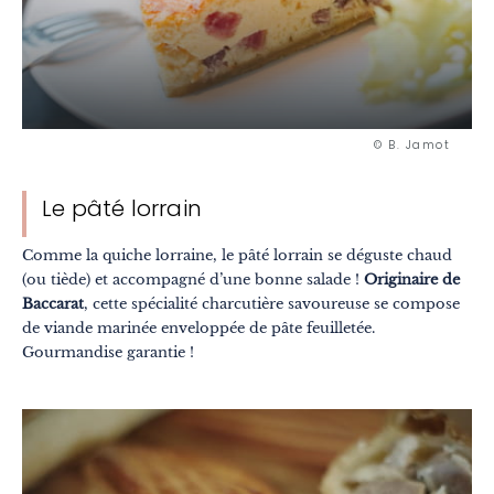
Montagne
En ville
Insolite
Gastronomie
© B. Jamot
Bien-être
Le pâté lorrain
Culture et patrimoine
Savoir-faire
Comme la quiche lorraine, le pâté lorrain se déguste chaud
(ou tiède) et accompagné d’une bonne salade !
Originaire de
Voyage responsable
Baccarat
, cette spécialité charcutière savoureuse se compose
de viande marinée enveloppée de pâte feuilletée.
Excellence
Gourmandise garantie !