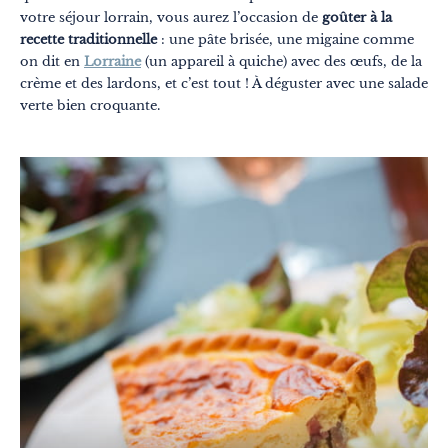
votre séjour lorrain, vous aurez l’occasion de
goûter à la
recette traditionnelle
: une pâte brisée, une migaine comme
on dit en
Lorraine
(un appareil à quiche) avec des œufs, de la
crème et des lardons, et c’est tout ! À déguster avec une salade
verte bien croquante.
Thématiques
Formats
Explore Grand Est
Été
En famille
À deux
Nature