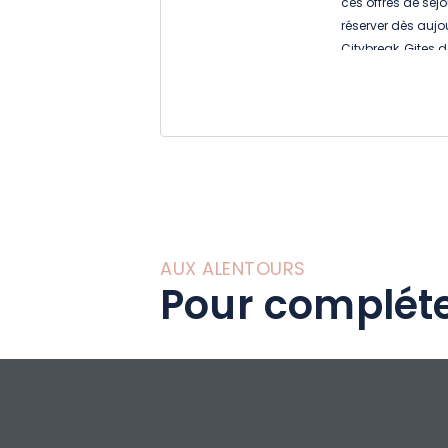
ces offres de séjo
réserver dès aujo
Citybreak ,Gites de
AUX ALENTOURS
Pour compléte