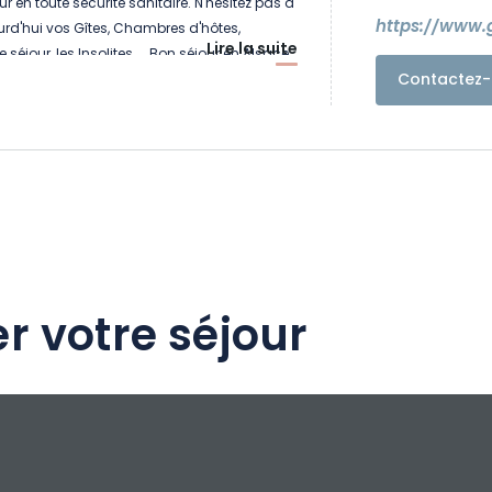
ur en toute sécurité sanitaire. N'hésitez pas à
https://www.g
urd'hui vos Gîtes, Chambres d'hôtes,
Lire la suite
 séjour, les Insolites.... Bon séjour en Alsace
Contactez-
r votre séjour