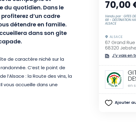
70,00 
 du quotidien. Dans le
 profiterez d’un cadre
Vendu par : GITES D
68 - DESTINATION H
ous détendre en famille.
ALSACE
ccueillera dans son gîte
ALSACE
scapade.
67 Grand Rue
68320 Jebsh
J'y vais en t
îte de caractère niché sur la
 randonnée. C’est le point de
GI
 l’Alsace : la Route des vins, la
DE
 Il vous accueille dans une
en s
18e siècle. Derrière ses portes
ieux et chaleureux, au décor
Ajouter au
 qualité.
 Les Tournesols d’Alsace serait