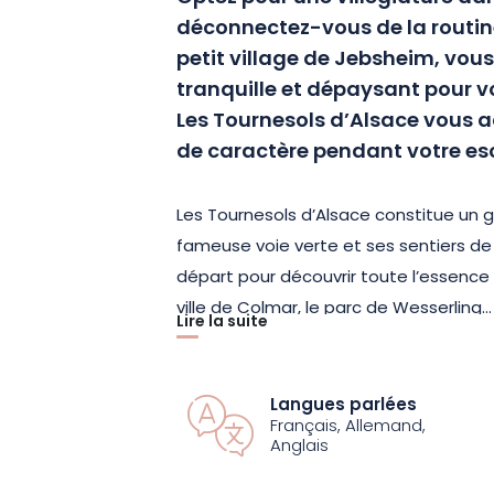
déconnectez-vous de la routine
petit village de Jebsheim, vous
tranquille et dépaysant pour v
Les Tournesols d’Alsace vous a
de caractère pendant votre e
Les Tournesols d’Alsace constitue un g
fameuse voie verte et ses sentiers de
départ pour découvrir toute l’essence de
ville de Colmar, le parc de Wesserling…
Lire la suite
authentique demeure à colombages du 
en bois, il vous propose un cadre spac
travaillé. Vous profiterez d’un séjour de
Langues parlées
Français, Allemand,
Anglais
Pouvant accueillir jusqu’à 7 personnes,