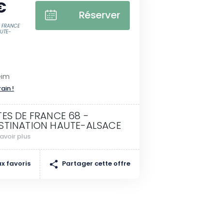
€
Réserver
E FRANCE
AUTE-
eim
rain !
TES DE FRANCE 68 -
STINATION HAUTE-ALSACE
avoir plus
Partager cette offre
x favoris