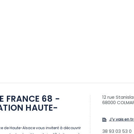
DE FRANCE 68 -
12 rue Stanisla
68000 COLMA
ATION HAUTE-
J'y vais en tr
ce de Haute-Alsace vous invitent à découvrir
38 93 03 53 0