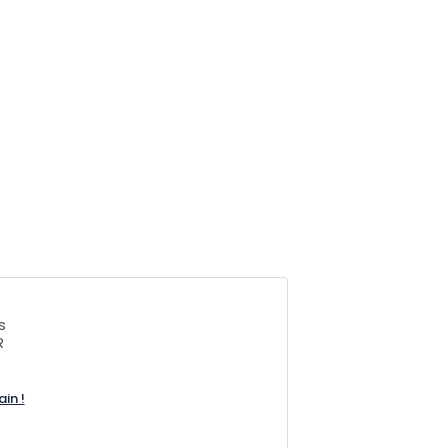
s
R
ain !