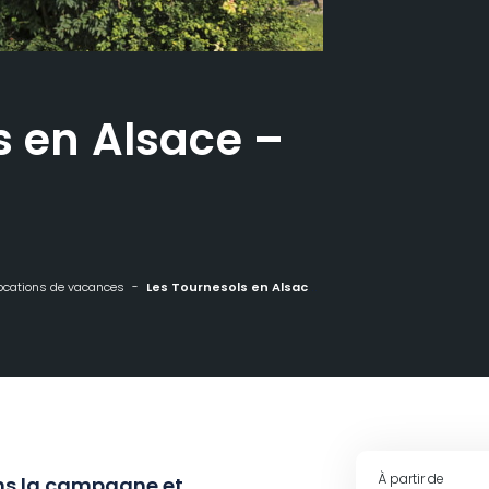
s en Alsace –
ocations de vacances
Les Tournesols en Alsace - Jebsheim
À partir de
ans la campagne et