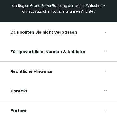
der Region Grand Est zur Belebung der lokalen Wirtschaft -
ohne zusätzliche Provision für unsere Anbieter.
Das sollten Sie nicht verpassen
Mit Kindern in der Region Grand Est
Für gewerbliche Kunden & Anbieter
Die Weihnachtsmärkte im Grand Est
Ribeauvillé, zwischen Weinbergen und Bergen
Organisieren Sie Ihre Kongresse und Seminare
Unsere UNESCO-Welterbestätten
Rechtliche Hinweise
Organisieren Sie Ihre Gruppenreisen
Im Weinbaugebiet Champagne
ART GE kennenlernen
Allgemeine Nutzungsbedingungen
Mediaroom
Kontakt
Datenschutzbestimmungen
Rechtliche Hinweise
Partner