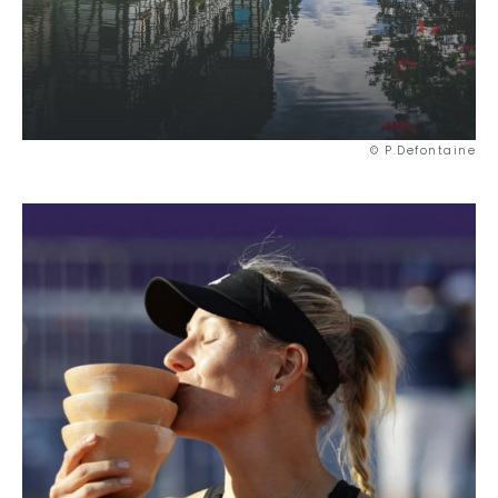
Ausgefallen
Gastronomie
Wellness
Kultur & Kulturerbe
© P.Defontaine
Know-how
Verantwortungsvolles Reisen