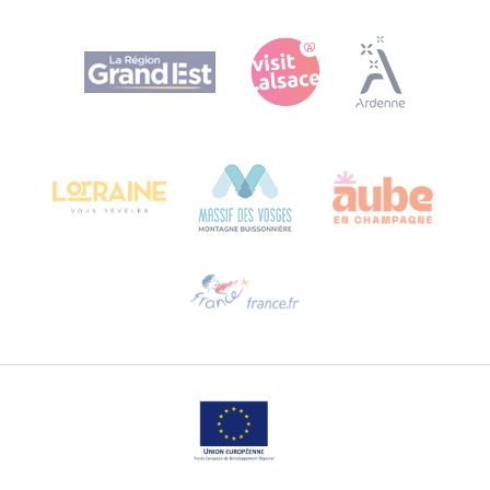
Agence Régionale du Tourisme Grand Est
Bureau de Colmar (Hauptverwaltung)
Château Kiener – 24 rue de Verdun
68000 COLMAR
Hilfe erwünscht?
Sprechen Sie uns per E-Mail an