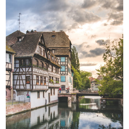
Themen
Formate
#EstSideStory
Sommer
Mit der Familie
Zu zweit
Natur
Berg
In der Stadt