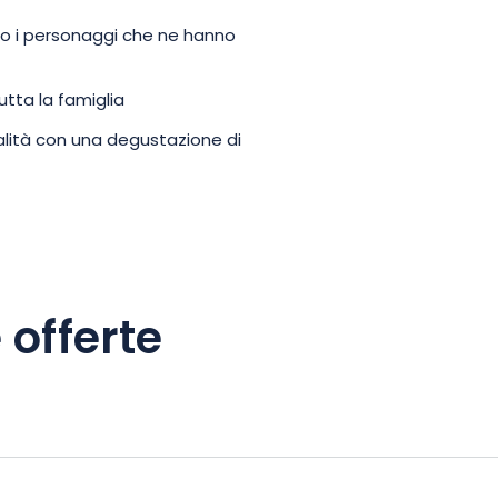
Municipio di Bourmont per vivere
so i personaggi che ne hanno
. Una bella occasione per
ndare incontro a coloro che
utta la famiglia
lità con una degustazione di
 offerte