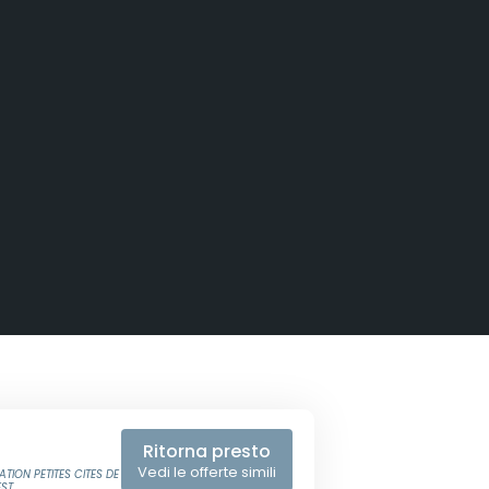
Ritorna presto
Vedi le offerte simili
TION PETITES CITES DE
ST