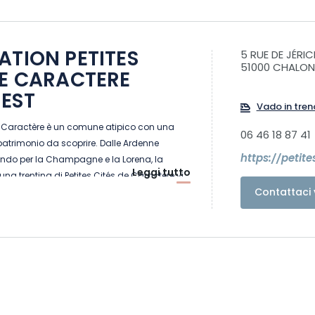
ATION PETITES
5 RUE DE JÉRI
51000 CHALO
DE CARACTERE
EST
Vado in tren
de Caractère è un comune atipico con una
06 46 18 87 41
 patrimonio da scoprire. Dalle Ardenne
https://petit
ando per la Champagne e la Lorena, la
Leggi tutto
 una trentina di Petites Cités de Caractère vi
Contattaci 
gramma: visite eccezionali, tesori nascosti
 Prendetevi il tempo di visitarle, le porte sono
prezzerete una certa arte di vivere.