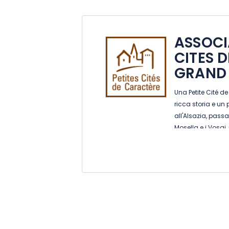
ASSOCI
CITES 
GRAND 
Una Petite Cité 
ricca storia e un
all'Alsazia, pass
Mosella e i Vosgi,
aspettano! In pro
ed eventi speciali.
aperte per voi. Ap