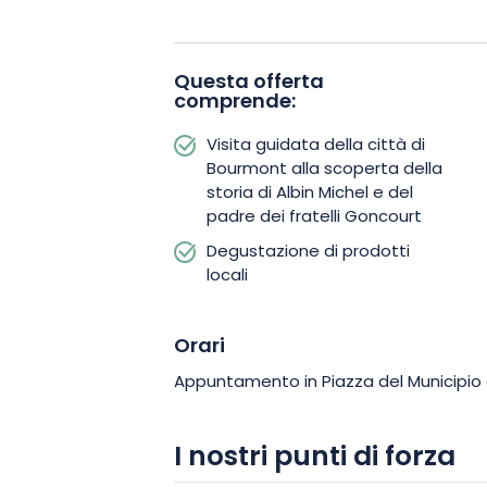
profondamente segnato la letteratura
Questa offerta
Arricchita da racconti e aneddoti, quest
comprende:
architettonico con le storie di vita, o
originale sul passato di Bourmont. Mett
Visita guidata della città di
Bourmont alla scoperta della
gli abitanti e il loro territorio, svelando
storia di Albin Michel e del
profondamente affascinante.
padre dei fratelli Goncourt
Degustazione di prodotti
L’esperienza prosegue in un’atmosfera
locali
degustazione di prodotti locali, un vero 
sapori del territorio. Questo momento
Orari
armoniosamente la visita e permette d
Appuntamento in Piazza del Municipio
di Bourmont. Tra patrimonio, cultura 
de Caractère®” offre un’immersione ac
I nostri punti di forza
dell’Alta Marna.