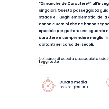
“Dimanche de Caractère®” all’insegna
singolari. Questa passeggiata guidat
strade e i luoghi emblematici della 
donne e uomini che ne hanno segnat
speciale per gettare uno sguardo n
carattere e comprendere meglio l’i
abitanti nel corso dei secoli.
Nel corso di questa passeggiata adatta
Leggi tutto
guidare per le vie di Bourmont, alla sc
plasmato la storia e la fama della cit
condurrà sulle tracce di personaggi famo
Durata media
talvolta poco conosciuti, hanno contr
mezza giornata
suo prestigio. Scoprirete in particolare l
fondatore della prestigiosa casa editr
nonché quella del padre dei fratelli Gon