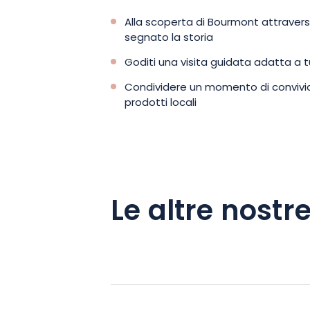
Appuntamento alle 15:00 in piazza del 
Alla scoperta di Bourmont attraver
questa scoperta originale e autentica
segnato la storia
esplorare la città in modo diverso e a
Goditi una visita guidata adatta a t
hanno contribuito a scriverne la storia.
Condividere un momento di convivia
prodotti locali
Le altre nostre