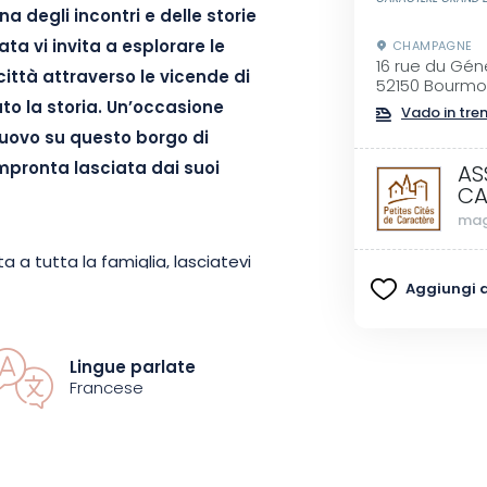
 degli incontri e delle storie
a vi invita a esplorare le
CHAMPAGNE
16 rue du Gén
città attraverso le vicende di
52150 Bourm
o la storia. Un’occasione
Vado in tre
uovo su questo borgo di
mpronta lasciata dai suoi
AS
CA
mag
 a tutta la famiglia, lasciatevi
Aggiungi ai
operta di coloro che hanno
tà. Questa passeggiata vi
si e figure locali i cui percorsi,
Lingue parlate
ibuito in modo determinante al
Francese
a storia di Albin Michel,
ice che porta il suo nome,
court, il cui retaggio ha