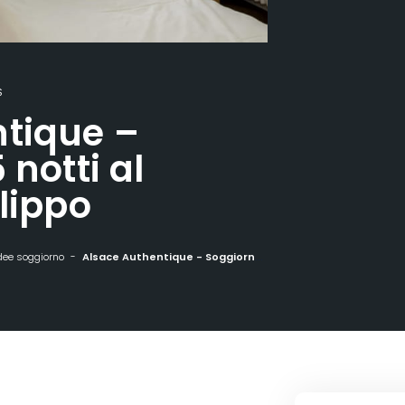
S
tique –
 notti al
lippo
dee soggiorno
Alsace Authentique - Soggiorno di 5 notti al Grand Hôtel Filippo