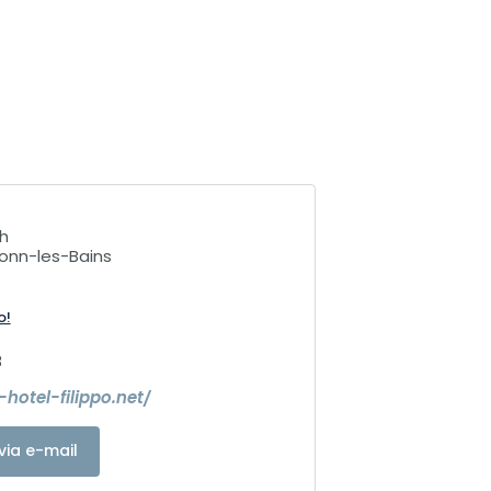
h
ronn-les-Bains
o!
8
-hotel-filippo.net/
via e-mail