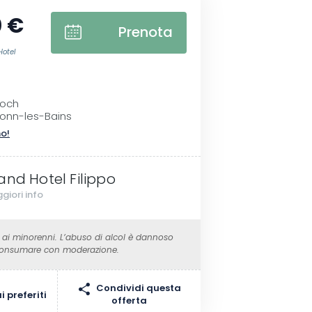
 €
Prenota
Hotel
I
Foch
ronn-les-Bains
no!
and Hotel Filippo
giori info
 ai minorenni. L’abuso di alcol è dannoso
 Consumare con moderazione.
Condividi questa
 preferiti
offerta