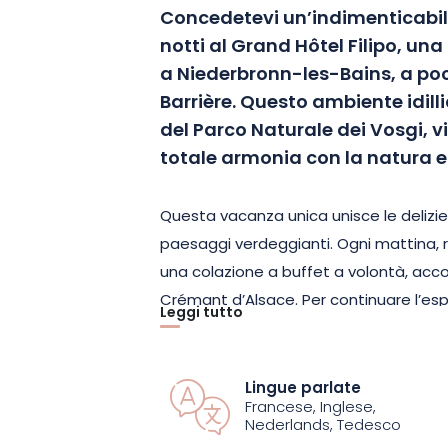
Concedetevi un’indimenticabil
notti al Grand Hôtel Filipo, una 
a Niederbronn-les-Bains, a poc
Barrière. Questo ambiente idil
del Parco Naturale dei Vosgi, vi 
totale armonia con la natura e
Questa vacanza unica unisce le delizie 
paesaggi verdeggianti. Ogni mattina, ri
una colazione a buffet a volontà, ac
Crémant d’Alsace. Per continuare l’es
Leggi tutto
approfittate di due menu di mezza pen
dimenticare un’esperienza da non perd
alsaziani.
Lingue parlate
Francese, Inglese,
Nederlands, Tedesco
Alloggerete in una camera Deluxe arred