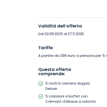
potrete godere di comfort e relax raffina
un’elegante parentesi in cui la serenità
totale fuga sensoriale. Prenotate subit
scoprire l’autenticità dell’Alsazia!
Validità dell’offerta
Dal 02.09.2025 al 27.11.2026
Tariffe
A partire da 299 euro a persona per 5 n
Questa offerta
comprende:
5 notti in camera doppia
Deluxe
5 colazioni a buffet con
Crémant d'Alsace a volontà