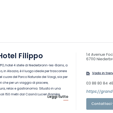
otel Filippo
14 Avenue Foc
67110 Niederb
IPPO, hotel 4 stelle di Niederbronn-les-Bains, a
, in Alsazia, è il luogo ideale per trascorrere
Vado in tren
l cuore del Parco Naturale dei Vosgi, sia per
ri che per un viaggio di piacere,
03 88 80 84 4
a, relax e gastronomia. Situato in una
https://grand
soli 150 metri dal Casinò Lucien Barrière,
Leggi tutto
re camere moderne con un arredamento Art
Contattaci 
icevimenti e cocktail, offre un ambiente
ina verde e attività ricreative.