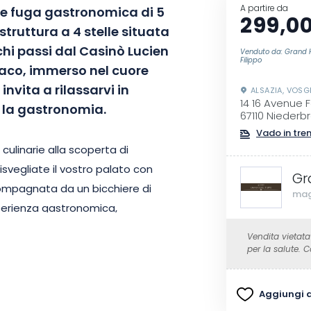
A partire da
e fuga gastronomica di 5
299,00
struttura a 4 stelle situata
hi passi dal Casinò Lucien
Venduto da: Grand 
Filippo
liaco, immerso nel cuore
invita a rilassarvi in
ALSAZIA, VOSG
14 16 Avenue 
 la gastronomia.
67110 Niederb
Vado in tre
culinarie alla scoperta di
svegliate il vostro palato con
Gr
compagnata da un bicchiere di
mag
perienza gastronomica,
sione con sapori locali, senza
Vendita vietata
ere: una degustazione di vini
per la salute.
Aggiungi ai
ata in stile Art Déco, dove