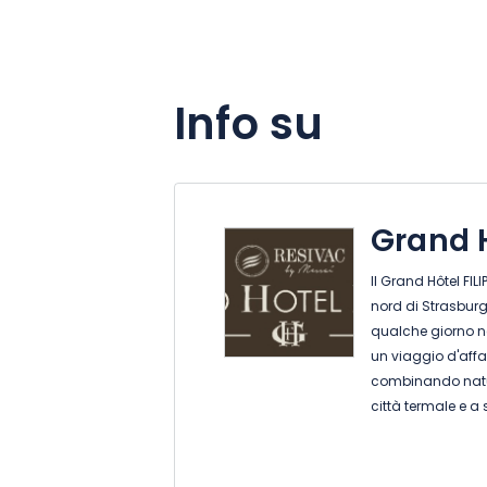
Info su
Grand H
Il Grand Hôtel FIL
nord di Strasburgo
qualche giorno ne
un viaggio d'affa
combinando natur
città termale e a 
questo hotel off
Déco. Ideale per r
elegante che comb