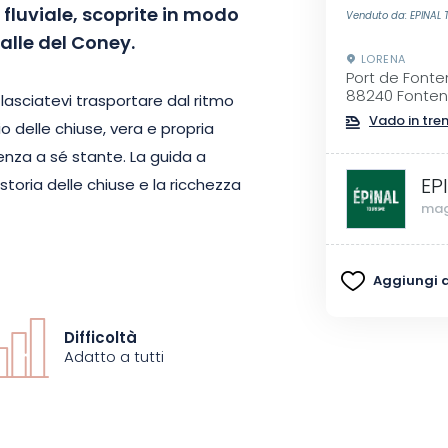
fluviale, scoprite in modo
Venduto da: EPINAL
valle del Coney.
LORENA
Port de Font
88240 Fonte
asciatevi trasportare dal ritmo
Vado in tre
io delle chiuse, vera e propria
ienza a sé stante. La guida a
EP
 storia delle chiuse e la ricchezza
mag
rzo, questa crociera vi immerge
Aggiungi ai
gabili dei Vosgi. Una pausa
!
Difficoltà
Adatto a tutti
ciatevi trasportare dalla magia