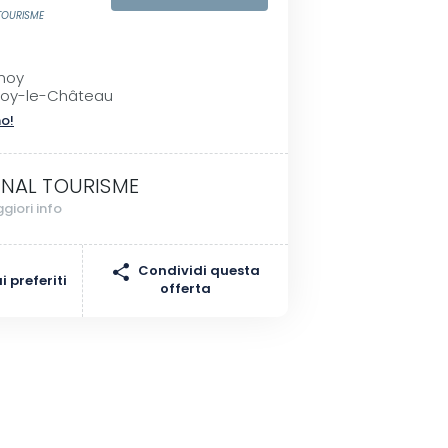
 TOURISME
enoy
noy-le-Château
no!
INAL TOURISME
giori info
Condividi questa
 preferiti
offerta