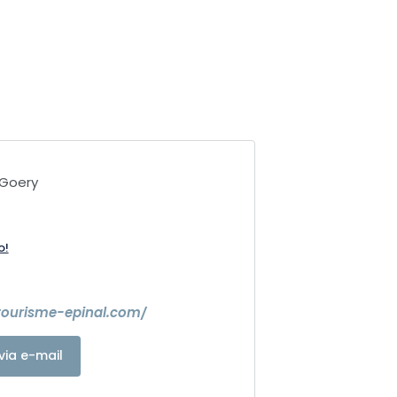
-Goery
o!
tourisme-epinal.com/
via e-mail