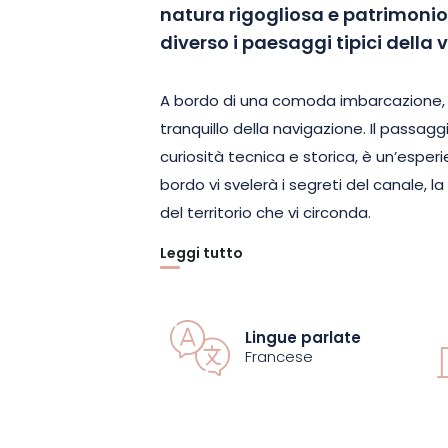
natura rigogliosa e patrimonio 
diverso i paesaggi tipici della 
A bordo di una comoda imbarcazione, l
tranquillo della navigazione. Il passagg
curiosità tecnica e storica, è un’esper
bordo vi svelerà i segreti del canale, la
del territorio che vi circonda.
Leggi tutto
Ideale per staccare la spina senza sfo
nell’atmosfera tranquilla delle vie navi
esotica da vivere scorrendo sull’acqua
Lingue parlate
Francese
Prenotate subito il vostro posto e las
del Canale dei Vosgi.