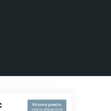
€
Ritorna presto
Vedi le offerte simili