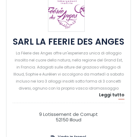
SARL LA FEERIE DES ANGES
La Féerie des Anges offre un'esperienza unica di alloggio
insolito nel cuore della natura, nella regione del Grand Est,
in Francia. Adagiati sulle alture del grazioso villaggio di
Illoud, Sophie e Aurélien vi accolgono da martedì a sabato
incluso nei loro 3 alloggi insoliti sotto forma di 3 concetti
diversi, ognuno con la propria vasca idromassaggio
Leggi tutto
privata: - Dormire sotto le stelle in una sfera trasparente.
- Dormire sotto le stelle in una sfera trasparente; - Dormire
nel profondo della foresta in una casa sull'albero
9 Lotissement de Corrupt
incantata; - Dormire in alto nel lusso in una casa
52150 Illoud
sull'albero. Gli ospiti soggiornano dalle 17:00 alle 11:00, con
la possibilità di cenare in loco.