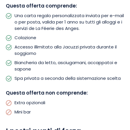
in un universo incantevole dove natura, relax ed evasione si
Questa offerta comprende:
incontrano. Prenotate subito o richiedete informazioni per fare
un regalo che si trasformerà in un ricordo indimenticabile.
Una carta regalo personalizzata inviata per e-mail
o per posta, valida per 1 anno su tutti gli alloggi e i
servizi de La Féerie des Anges.
Colazione
Accesso illimitato alla Jacuzzi privata durante il
soggiorno
Biancheria da letto, asciugamani, accappatoi e
sapone
Spa privata a seconda della sistemazione scelta
Questa offerta non comprende:
Extra opzionali
Mini bar