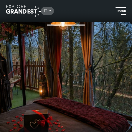
Rechercher un lieu, une activité...
IT
Menu
Homepage
Campeggi e affitti in mezzo al verde
La Féerie des anges: casa sull'albero, lodge o bolla con spa privata.