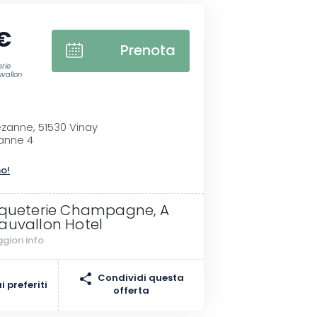
€
Prenota
rie
vallon
zanne, 51530 Vinay
anne 4
no!
iqueterie Champagne, A
auvallon Hotel
giori info
Condividi questa
 preferiti
offerta