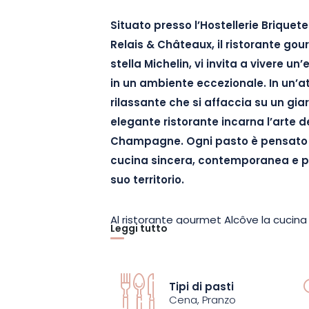
Situato presso l’Hostellerie Briquet
Relais & Châteaux, il ristorante go
stella Michelin, vi invita a vivere un
in un ambiente eccezionale. In un’
rilassante che si affaccia su un gi
elegante ristorante incarna l’arte de
Champagne. Ogni pasto è pensato 
cucina sincera, contemporanea e 
suo territorio.
Al ristorante gourmet Alcôve la cucina m
Leggi tutto
della terra e del mare, selezionati con
Guidati dalle stagioni, la chef Nawal R
propongono una cucina elegante che priv
Tipi di pasti
arricchiti da piante aromatiche ed erbe
Cena, Pranzo