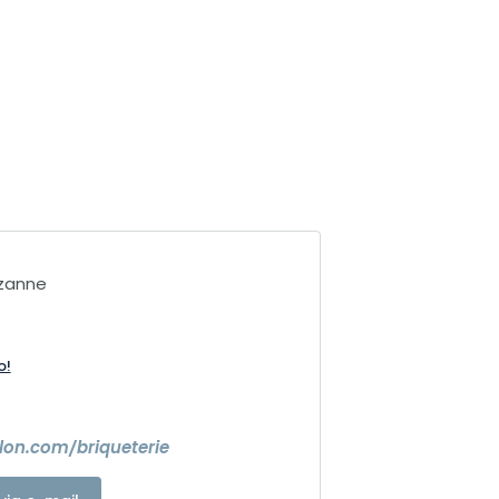
ezanne
o!
on.com/briqueterie