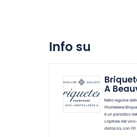
Info su
Brique
A Beauv
Nella regione del
l'Hostellerie Bri
è un paradiso del
capitale del vino
distanza, con 110 
Maison più presti