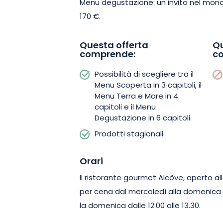
Menu degustazione: un invito nel mon
Regalatevi un’esperienza culinaria ne
170 €.
prenotate subito il vostro tavolo al ris
Questa offerta
Qu
comprende:
c
Possibilità di scegliere tra il
Menu Scoperta in 3 capitoli, il
Menu Terra e Mare in 4
capitoli e il Menu
Degustazione in 6 capitoli.
Prodotti stagionali
Orari
Il ristorante gourmet Alcôve, aperto all
per cena dal mercoledì alla domenica da
la domenica dalle 12.00 alle 13.30.