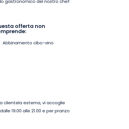
do gastronomico del nostro chef:
l cuore della Champagne e
torante l’Alcôve.
esta offerta non
omprende:
Abbinamento cibo-vino
a clientela esterna, vi accoglie
lle 19.00 alle 21.00 e per pranzo