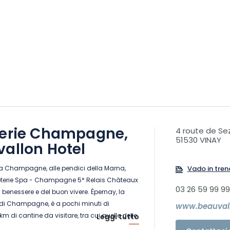
terie Champagne,
4 route de S
51530 VINAY
allon Hotel
la Champagne, alle pendici della Marna,
Vado in tren
queterie Spa - Champagne 5* Relais Châteaux
03 26 59 99 99
 benessere e del buon vivere. Épernay, la
 di Champagne, è a pochi minuti di
www.beauvall
km di cantine da visitare, tra cui quelle delle
Leggi tutto
giose.