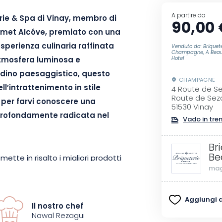
A partire da
erie & Spa di Vinay, membro di
90,00 
urmet Alcôve, premiato con una
’esperienza culinaria raffinata
Venduto da: Briquete
Champagne, A Beau
atmosfera luminosa e
Hotel
ardino paesaggistico, questo
CHAMPAGNE
ll’intrattenimento in stile
4 Route de Se
Route de Sez
per farvi conoscere una
51530 Vinay
profondamente radicata nel
Vado in tre
Br
Be
ette in risalto i migliori prodotti
mag
 cura e preparati con precisione.
ezagui e la sua brigata
ilegia i prodotti locali,
Aggiungi ai
Il nostro chef
 del giardino. Il Menu Scoperta di
Nawal Rezagui