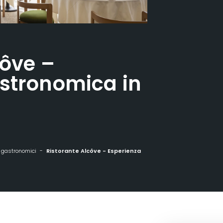
côve –
stronomica in
 gastronomici
Ristorante Alcôve - Esperienza gastronomica in Champagne