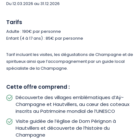
de Champagne.
Du 12.03.2026 au 31.12.2026
À Hautvillers, berceau du Champagne, marchez sur les traces
Tarifs
de Dom Pérignon en visitant l’église où repose ce personnage
Adulte : 190€ par personne
emblématique de l’histoire champenoise. Depuis les hauteurs
Enfant (4 à 17 ans) : 85€ par personne
du village, admirez l’un des plus beaux panoramas de la
Vallée de la Marne, au cœur des vignobles où Dom Pérignon
mena ses célèbres expérimentations.
Tarif incluant les visites, les dégustations de Champagne et de
spiritueux ainsi que l’accompagnement par un guide local
spécialiste de la Champagne.
Une expérience privée idéale pour découvrir les sites
incontournables de la Champagne, ses paysages classés
UNESCO, ses producteurs passionnés et ses vins d’exception.
Cette offre comprend :
Découverte des villages emblématiques d’Aÿ-
Champagne et Hautvillers, au cœur des coteaux
inscrits au Patrimoine mondial de l’UNESCO
Visite guidée de l’église de Dom Pérignon à
Hautvillers et découverte de l’histoire du
Champagne