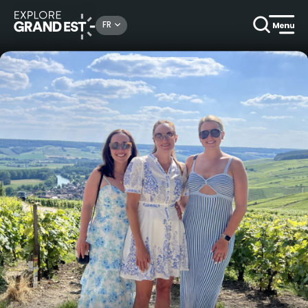
Rechercher un lieu, une activité...
FR
Accueil
Autour des savoir-faire
Découverte des incontournables de la Champagne en visite privée