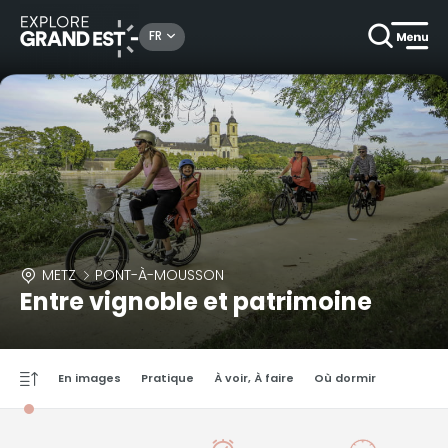
FR
METZ
PONT-À-MOUSSON
Entre vignoble et patrimoine
En images
Pratique
À voir, À faire
Où dormir