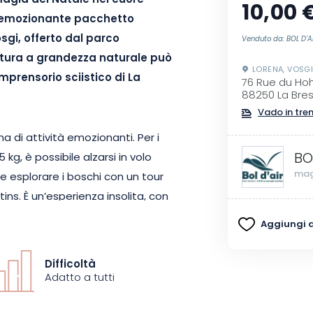
a magia del Natale nel cuore
10,00 
o emozionante pacchetto
sgi, offerto dal parco
Venduto da: BOL D'A
ntura a grandezza naturale può
LORENA, VOSG
mprensorio sciistico di La
76 Rue du Ho
88250 La Bre
Vado in tre
di attività emozionanti. Per i
BO
kg, è possibile alzarsi in volo
mag
e esplorare i boschi con un tour
ins. È un’esperienza insolita, con
serie di giochi tra cui trampolini
Aggiungi ai
ermette di esplorare diversi
di nudi o nel Big Air Jump.
Difficoltà
Adatto a tutti
e di divertirsi all’aperto, nel