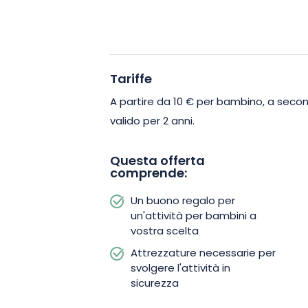
cuore della natura. È anche un ottimo 
rilassarsi a piacimento.
Se siete alla ricerca di un regalo per i 
Tariffe
pacchetto in cui potranno vivere magi
Condividete la felicità dei vostri figli 
A partire da 10 € per bambino, a second
valido per 2 anni.
Questa offerta
comprende:
Un buono regalo per
un'attività per bambini a
vostra scelta
Attrezzature necessarie per
svolgere l'attività in
sicurezza