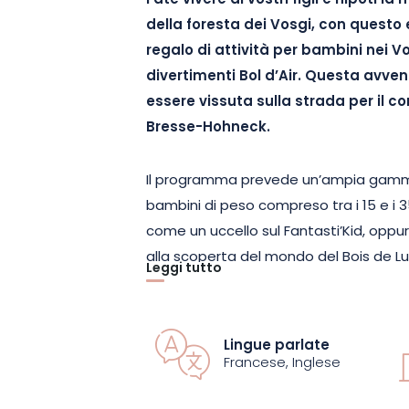
Fate vivere ai vostri figli e nipoti l
della foresta dei Vosgi, con quest
regalo di attività per bambini nei Vo
divertimenti Bol d’Air. Questa avve
essere vissuta sulla strada per il co
Bresse-Hohneck.
Il programma prevede un’ampia gamma 
bambini di peso compreso tra i 15 e i 35 
come un uccello sul Fantasti’Kid, oppur
alla scoperta del mondo del Bois de Lut
Leggi tutto
reti e capanne che si affacciano su una 
e scivoli. Il Parco Avventura, invece, p
percorsi tra gli alberi, sui sentieri a pie
Lingue parlate
Francese, Inglese
Questa formula offre ai bambini il piacer