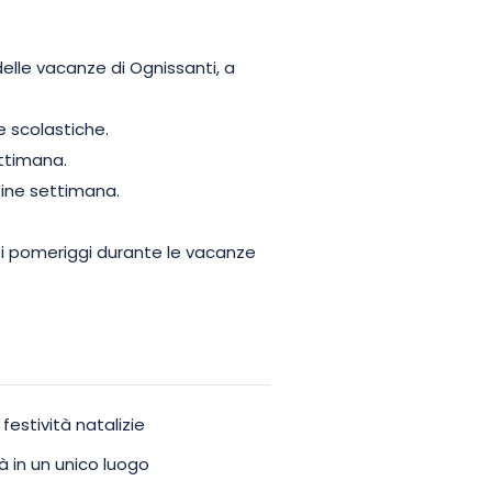
e delle vacanze di Ognissanti, a
ze scolastiche.
ettimana.
fine settimana.
ti i pomeriggi durante le vacanze
festività natalizie
à in un unico luogo