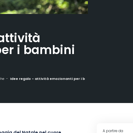
attività
er i bambini
che
Idee regalo - attività emozionanti per i bambini con Bol d'Air
A partire da