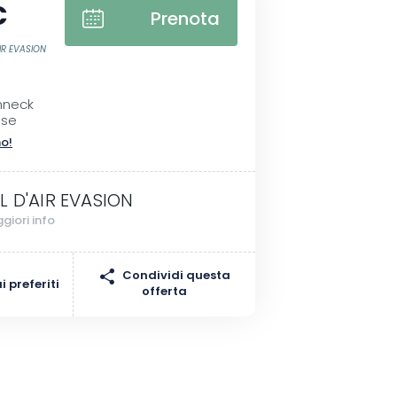
€
Prenota
IR EVASION
I
hneck
sse
no!
L D'AIR EVASION
giori info
Condividi questa
 preferiti
offerta