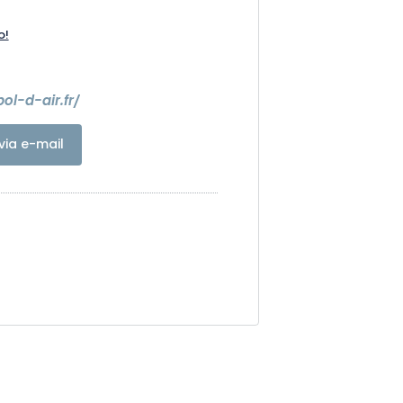
o!
ol-d-air.fr/
via e-mail