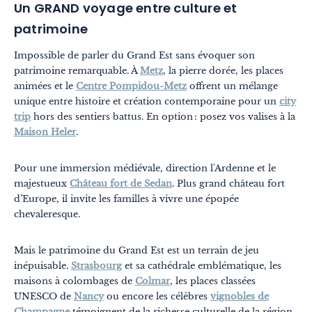
Un GRAND voyage entre culture et
patrimoine
Impossible de parler du Grand Est sans évoquer son
patrimoine remarquable. À
Metz
, la pierre dorée, les places
animées et le
Centre Pompidou-Metz
offrent un mélange
unique entre histoire et création contemporaine pour un
city
trip
hors des sentiers battus. En option : posez vos valises à la
Thématiques
Formats
Maison Heler
.
Explore Grand Est
Été
Pour une immersion médiévale, direction l'Ardenne et le
majestueux
Château fort de Sedan
. Plus grand château fort
En famille
d’Europe, il invite les familles à vivre une épopée
À deux
chevaleresque.
Nature
Mais le patrimoine du Grand Est est un terrain de jeu
inépuisable.
Strasbourg
et sa cathédrale emblématique, les
Montagne
maisons à colombages de
Colmar
, les places classées
En ville
UNESCO de
Nancy
ou encore les célèbres
vignobles de
Champagne
témoignent de la richesse culturelle de la région.