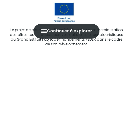
Le projet de plateforme d’accélération à la commercialisation
Continuer à explorer
des offres touristiques, sportives, culturelles et oenotouristiques
du Grand Est fait l’objet de financements FEDER dans le cadre
de son développement.
E-MAIL
*
Agence Régionale du Tourisme Grand Est ©2026 - Tous droits
réservés
Conditions Générales d’Utilisation
Mentions légales
Politique de confidentialité
RGPD