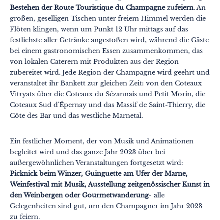
Bestehen der Route Touristique du Champagne
zu
feiern
. An
Ausgefallen
großen, geselligen Tischen unter freiem Himmel werden die
Flöten klingen, wenn um Punkt 12 Uhr mittags auf das
Gastronomie
festlichste aller Getränke angestoßen wird, während die Gäste
bei einem gastronomischen Essen zusammenkommen, das
Wellness
von lokalen Caterern mit Produkten aus der Region
Kultur & Kulturerbe
zubereitet wird. Jede Region der Champagne wird geehrt und
veranstaltet ihr Bankett zur gleichen Zeit: von den Coteaux
Know-how
Vitryats über die Coteaux du Sézannais und Petit Morin, die
Coteaux Sud d'Épernay und das Massif de Saint-Thierry, die
Verantwortungsvolles Reisen
Côte des Bar und das westliche Marnetal.
Ein festlicher Moment, der von Musik und Animationen
begleitet wird und das ganze Jahr 2023 über bei
außergewöhnlichen Veranstaltungen fortgesetzt wird:
Picknick beim Winzer, Guinguette am Ufer der Marne,
Weinfestival mit Musik, Ausstellung zeitgenössischer Kunst in
den Weinbergen oder Gourmetwanderung
- alle
Gelegenheiten sind gut, um den Champagner im Jahr 2023
zu feiern.