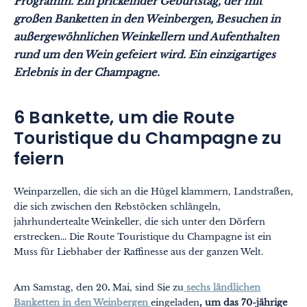
Programm. Ein prickelnder Geburtstag, der mit
großen Banketten in den Weinbergen, Besuchen in
außergewöhnlichen Weinkellern und Aufenthalten
rund um den Wein gefeiert wird. Ein einzigartiges
Erlebnis in der Champagne.
6 Bankette, um die Route
Themen
Formate
Touristique du Champagne zu
#EstSideStory
feiern
Sommer
Weinparzellen, die sich an die Hügel klammern, Landstraßen,
Mit der Familie
die sich zwischen den Rebstöcken schlängeln,
jahrhundertealte Weinkeller, die sich unter den Dörfern
Zu zweit
erstrecken... Die Route Touristique du Champagne ist ein
Natur
Muss für Liebhaber der Raffinesse aus der ganzen Welt.
Berg
Am Samstag, den 20
.
Mai, sind Sie zu
sechs ländlichen
In der Stadt
Banketten in den Weinbergen
eingeladen
, um das 70-jährige