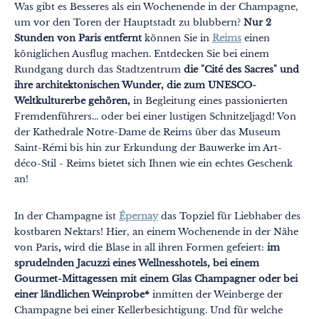
Was gibt es Besseres als ein Wochenende in der Champagne,
um vor den Toren der Hauptstadt zu blubbern?
Nur 2
Stunden von Paris entfernt
können Sie in
Reims
einen
königlichen Ausflug machen. Entdecken Sie bei einem
Rundgang durch das Stadtzentrum
die "Cité des Sacres" und
ihre architektonischen Wunder, die zum UNESCO-
Weltkulturerbe gehören,
in Begleitung eines passionierten
Fremdenführers... oder bei einer lustigen Schnitzeljagd! Von
der Kathedrale Notre-Dame de Reims über das Museum
Saint-Rémi bis hin zur Erkundung der Bauwerke im Art-
déco-Stil - Reims bietet sich Ihnen wie ein echtes Geschenk
an!
In der Champagne ist
Épernay
das Topziel für Liebhaber des
kostbaren Nektars! Hier, an einem Wochenende in der Nähe
von Paris
,
wird die Blase in all ihren Formen gefeiert:
im
sprudelnden Jacuzzi eines Wellnesshotels, bei einem
Gourmet-Mittagessen mit einem Glas Champagner oder bei
einer ländlichen Weinprobe*
inmitten der Weinberge der
Champagne bei einer Kellerbesichtigung. Und für welche