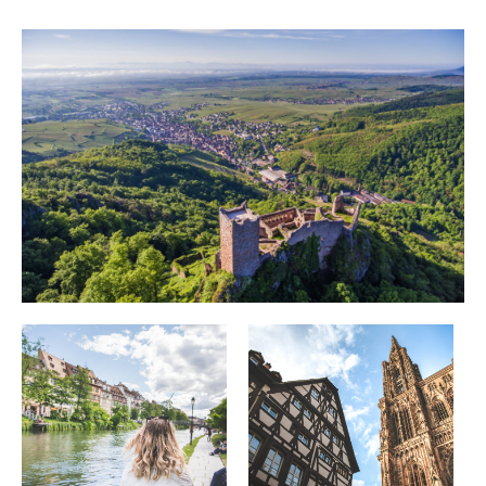
Berg
In der Stadt
Ausgefallen
Gastronomie
Wellness
Kultur & Kulturerbe
Know-how
Verantwortungsvolles Reisen