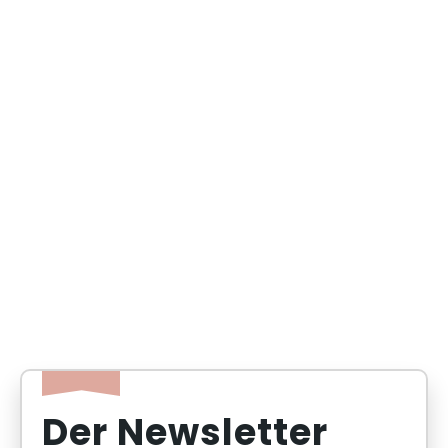
ermöglichen :
Abfahrt in Paris Est um 00:36 Uhr - Ankunft in
Epernay um 1:56 Uhr und dann in Châlons um
2:14 Uhr. Dann Abfahrt mit dem Bus von Epernay
um 2:00 Uhr mit Ankunft in Reims um 2:42 Uhr.
Abfahrt in Paris Est um 00:42 Uhr - Ankunft in
Troyes um 2:11 Uhr.
Bei einem Aufenthalt in der Region Grand Est
profitieren Sie von günstigeren Unterkunftspreisen
als in Paris und Umgebung und haben gleichzeitig
die Möglichkeit, außergewöhnliche
Sehenswürdigkeiten und Landschaften zu
entdecken.
Der Newsletter