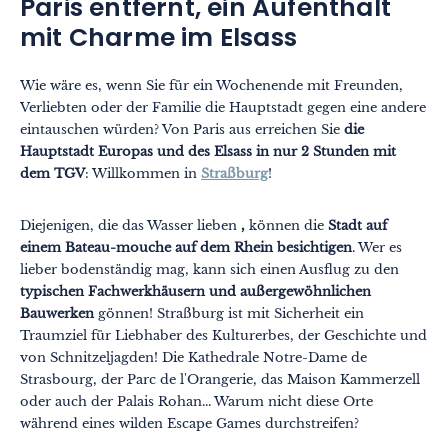
Paris entfernt, ein Aufenthalt
mit Charme im Elsass
Wie wäre es, wenn Sie für ein Wochenende mit Freunden,
Verliebten oder der Familie die Hauptstadt gegen eine andere
eintauschen würden? Von Paris aus erreichen Sie
die
Hauptstadt Europas und des Elsass in nur 2 Stunden mit
dem TGV
: Willkommen in
Straßburg
!
Diejenigen, die das Wasser lieben
,
können die
Stadt auf
Themen
Formate
einem Bateau-mouche auf dem Rhein besichtigen
. Wer es
#EstSideStory
lieber bodenständig mag, kann sich einen Ausflug zu den
typischen Fachwerkhäusern und außergewöhnlichen
Sommer
Bauwerken
gönnen! Straßburg ist mit Sicherheit ein
Traumziel für Liebhaber des Kulturerbes, der Geschichte und
Mit der Familie
von Schnitzeljagden! Die Kathedrale Notre-Dame de
Zu zweit
Strasbourg, der Parc de l'Orangerie, das Maison Kammerzell
oder auch der Palais Rohan... Warum nicht diese Orte
Natur
während eines wilden Escape Games durchstreifen?