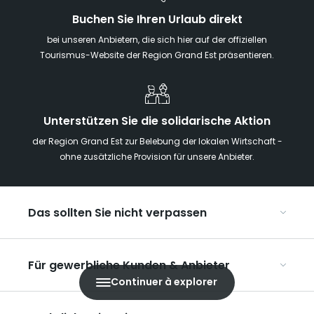
Buchen Sie Ihren Urlaub direkt
bei unseren Anbietern, die sich hier auf der offiziellen
Tourismus-Website der Region Grand Est präsentieren.
Unterstützen Sie die solidarische Aktion
der Region Grand Est zur Belebung der lokalen Wirtschaft -
ohne zusätzliche Provision für unsere Anbieter.
Das sollten Sie nicht verpassen
Mit Kindern in der Region Grand Est
Für gewerbliche Kunden & Anbieter
Die Weihnachtsmärkte im Grand Est
Continuer à explorer
Ribeauvillé, zwischen Weinbergen und Bergen
Organisieren Sie Ihre Kongresse und Seminare
Unsere UNESCO-Welterbestätten